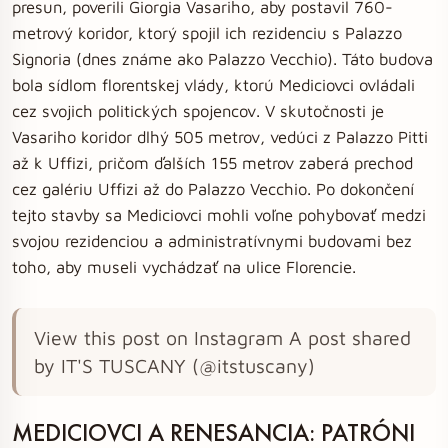
presun, poverili Giorgia Vasariho, aby postavil 760-
metrový koridor, ktorý spojil ich rezidenciu s Palazzo
Signoria (dnes známe ako Palazzo Vecchio). Táto budova
bola sídlom florentskej vlády, ktorú Mediciovci ovládali
cez svojich politických spojencov. V skutočnosti je
Vasariho koridor dlhý 505 metrov, vedúci z Palazzo Pitti
až k Uffizi, pričom ďalších 155 metrov zaberá prechod
cez galériu Uffizi až do Palazzo Vecchio. Po dokončení
tejto stavby sa Mediciovci mohli voľne pohybovať medzi
svojou rezidenciou a administratívnymi budovami bez
toho, aby museli vychádzať na ulice Florencie.
View this post on Instagram A post shared
by IT'S TUSCANY (@itstuscany)
MEDICIOVCI A RENESANCIA: PATRÓNI