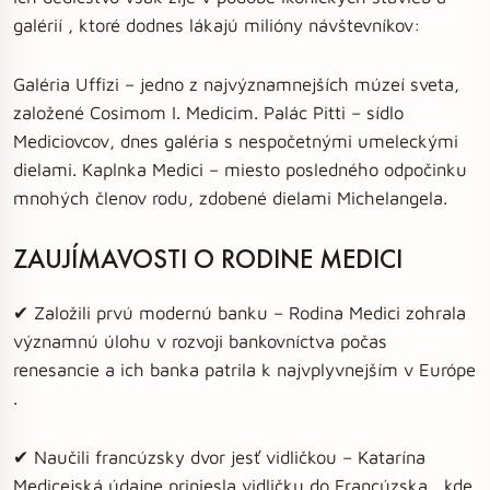
galérií , ktoré dodnes lákajú milióny návštevníkov:
Galéria Uffizi – jedno z najvýznamnejších múzeí sveta,
založené Cosimom I. Medicim. Palác Pitti – sídlo
Mediciovcov, dnes galéria s nespočetnými umeleckými
dielami. Kaplnka Medici – miesto posledného odpočinku
mnohých členov rodu, zdobené dielami Michelangela.
ZAUJÍMAVOSTI O RODINE MEDICI
✔ Založili prvú modernú banku – Rodina Medici zohrala
významnú úlohu v rozvoji bankovníctva počas
renesancie a ich banka patrila k najvplyvnejším v Európe
.
✔ Naučili francúzsky dvor jesť vidličkou – Katarína
Medicejská údajne priniesla vidličku do Francúzska , kde