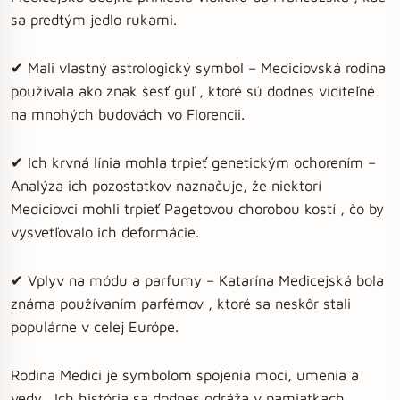
sa predtým jedlo rukami.
✔ Mali vlastný astrologický symbol – Mediciovská rodina
používala ako znak šesť gúľ , ktoré sú dodnes viditeľné
na mnohých budovách vo Florencii.
✔ Ich krvná línia mohla trpieť genetickým ochorením –
Analýza ich pozostatkov naznačuje, že niektorí
Mediciovci mohli trpieť Pagetovou chorobou kostí , čo by
vysvetľovalo ich deformácie.
✔ Vplyv na módu a parfumy – Katarína Medicejská bola
známa používaním parfémov , ktoré sa neskôr stali
populárne v celej Európe.
Rodina Medici je symbolom spojenia moci, umenia a
vedy . Ich história sa dodnes odráža v pamiatkach,