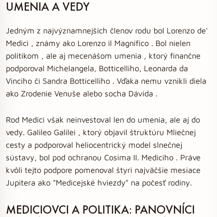
UMENIA A VEDY
Jedným z najvýznamnejších členov rodu bol Lorenzo de'
Medici , známy ako Lorenzo il Magnifico . Bol nielen
politikom , ale aj mecenášom umenia , ktorý finančne
podporoval Michelangela, Botticelliho, Leonarda da
Vinciho či Sandra Botticelliho . Vďaka nemu vznikli diela
ako Zrodenie Venuše alebo socha Dávida .
Rod Medici však neinvestoval len do umenia, ale aj do
vedy. Galileo Galilei , ktorý objavil štruktúru Mliečnej
cesty a podporoval heliocentrický model slnečnej
sústavy, bol pod ochranou Cosima II. Mediciho . Práve
kvôli tejto podpore pomenoval štyri najväčšie mesiace
Jupitera ako "Medicejské hviezdy" na počesť rodiny.
MEDICIOVCI A POLITIKA: PANOVNÍCI