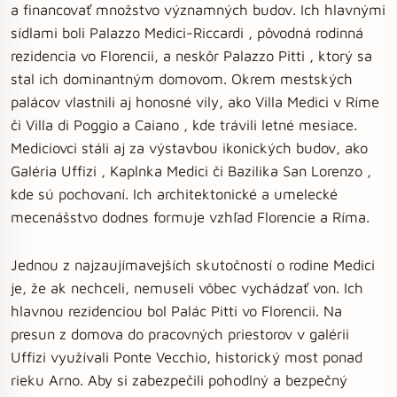
a financovať množstvo významných budov. Ich hlavnými
sídlami boli Palazzo Medici-Riccardi , pôvodná rodinná
rezidencia vo Florencii, a neskôr Palazzo Pitti , ktorý sa
stal ich dominantným domovom. Okrem mestských
palácov vlastnili aj honosné vily, ako Villa Medici v Ríme
či Villa di Poggio a Caiano , kde trávili letné mesiace.
Mediciovci stáli aj za výstavbou ikonických budov, ako
Galéria Uffizi , Kaplnka Medici či Bazilika San Lorenzo ,
kde sú pochovaní. Ich architektonické a umelecké
mecenášstvo dodnes formuje vzhľad Florencie a Ríma.
Jednou z najzaujímavejších skutočností o rodine Medici
je, že ak nechceli, nemuseli vôbec vychádzať von. Ich
hlavnou rezidenciou bol Palác Pitti vo Florencii. Na
presun z domova do pracovných priestorov v galérii
Uffizi využívali Ponte Vecchio, historický most ponad
rieku Arno. Aby si zabezpečili pohodlný a bezpečný