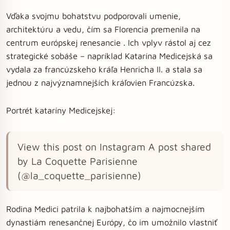
Vďaka svojmu bohatstvu podporovali umenie,
architektúru a vedu, čím sa Florencia premenila na
centrum európskej renesancie . Ich vplyv rástol aj cez
strategické sobáše – napríklad Katarína Medicejská sa
vydala za francúzskeho kráľa Henricha II. a stala sa
jednou z najvýznamnejších kráľovien Francúzska.
Portrét kataríny Medicejskej:
View this post on Instagram A post shared
by La Coquette Parisienne
(@la_coquette_parisienne)
Rodina Medici patrila k najbohatším a najmocnejším
dynastiám renesančnej Európy, čo im umožnilo vlastniť