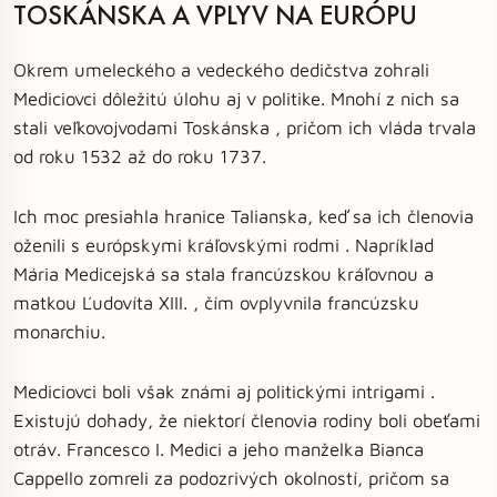
TOSKÁNSKA A VPLYV NA EURÓPU
Okrem umeleckého a vedeckého dedičstva zohrali
Mediciovci dôležitú úlohu aj v politike. Mnohí z nich sa
stali veľkovojvodami Toskánska , pričom ich vláda trvala
od roku 1532 až do roku 1737.
Ich moc presiahla hranice Talianska, keď sa ich členovia
oženili s európskymi kráľovskými rodmi . Napríklad
Mária Medicejská sa stala francúzskou kráľovnou a
matkou Ľudovíta XIII. , čím ovplyvnila francúzsku
monarchiu.
Mediciovci boli však známi aj politickými intrigami .
Existujú dohady, že niektorí členovia rodiny boli obeťami
otráv. Francesco I. Medici a jeho manželka Bianca
Cappello zomreli za podozrivých okolností, pričom sa