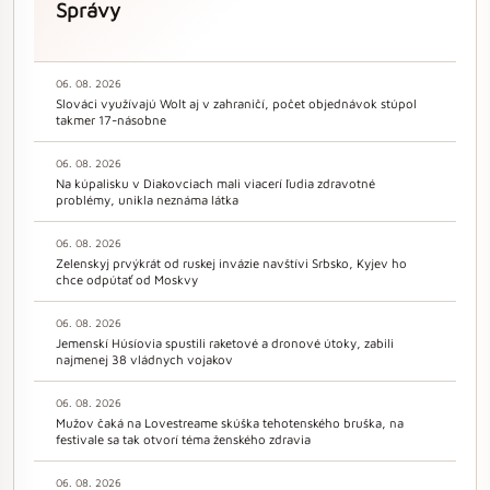
Správy
06. 08. 2026
Slováci využívajú Wolt aj v zahraničí, počet objednávok stúpol
takmer 17-násobne
06. 08. 2026
Na kúpalisku v Diakovciach mali viacerí ľudia zdravotné
problémy, unikla neznáma látka
06. 08. 2026
Zelenskyj prvýkrát od ruskej invázie navštívi Srbsko, Kyjev ho
chce odpútať od Moskvy
06. 08. 2026
Jemenskí Húsíovia spustili raketové a dronové útoky, zabili
najmenej 38 vládnych vojakov
06. 08. 2026
Mužov čaká na Lovestreame skúška tehotenského bruška, na
festivale sa tak otvorí téma ženského zdravia
06. 08. 2026