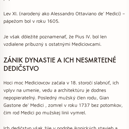
Lev XI. (narodený ako Alessandro Ottaviano de' Medici) –
pápežom bol v roku 1605.
Je však dôležité poznamenať, že Pius IV. bol len
vzdialene príbuzný s ostatnými Mediciovcami.
ZÁNIK DYNASTIE A ICH NESMRTEĽNÉ
DEDIČSTVO
Hoci moc Mediciovcov začala v 18. storočí slabnúť, ich
vplyv na umenie, vedu a architektúru je dodnes
nepopierateľný. Posledný mužský člen rodu, Gian
Gastone de' Medici , zomrel v roku 1737 bez potomkov,
čím rod Medici po mužskej línii vymrel.
Ich dedičstvo však žije v podobe ikonických stavieb a