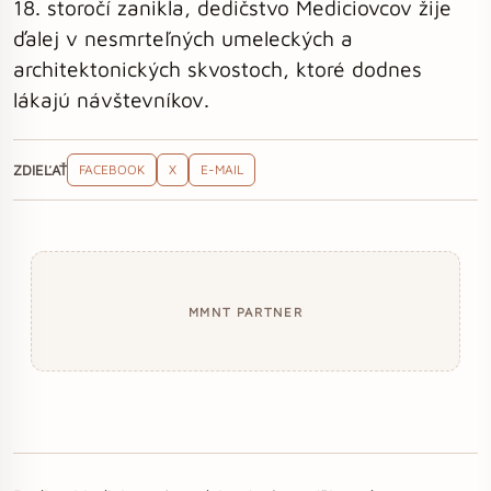
18. storočí zanikla, dedičstvo Mediciovcov žije
ďalej v nesmrteľných umeleckých a
architektonických skvostoch, ktoré dodnes
lákajú návštevníkov.
ZDIEĽAŤ
FACEBOOK
X
E-MAIL
MMNT PARTNER