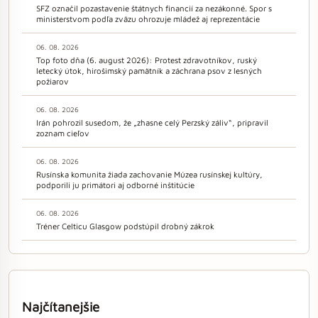
SFZ označil pozastavenie štátnych financií za nezákonné. Spor s
ministerstvom podľa zväzu ohrozuje mládež aj reprezentácie
06. 08. 2026
Top foto dňa (6. august 2026): Protest zdravotníkov, ruský
letecký útok, hirošimský pamätník a záchrana psov z lesných
požiarov
06. 08. 2026
Irán pohrozil susedom, že „zhasne celý Perzský záliv“, pripravil
zoznam cieľov
06. 08. 2026
Rusínska komunita žiada zachovanie Múzea rusínskej kultúry,
podporili ju primátori aj odborné inštitúcie
06. 08. 2026
Tréner Celticu Glasgow podstúpil drobný zákrok
Najčítanejšie