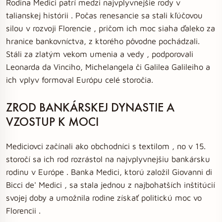
Rodina Medici patrí medzi najvplyvnejšie rody v
talianskej histórii . Počas renesancie sa stali kľúčovou
silou v rozvoji Florencie , pričom ich moc siaha ďaleko za
hranice bankovníctva, z ktorého pôvodne pochádzali.
Stáli za zlatým vekom umenia a vedy , podporovali
Leonarda da Vinciho, Michelangela či Galilea Galileiho a
ich vplyv formoval Európu celé storočia.
ZROD BANKÁRSKEJ DYNASTIE A
VZOSTUP K MOCI
Mediciovci začínali ako obchodníci s textilom , no v 15.
storočí sa ich rod rozrástol na najvplyvnejšiu bankársku
rodinu v Európe . Banka Medici, ktorú založil Giovanni di
Bicci de' Medici , sa stala jednou z najbohatších inštitúcií
svojej doby a umožnila rodine získať politickú moc vo
Florencii .