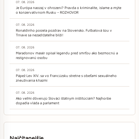
07. 08. 2026
Je Európa naozaj v ohrození? Pravda o kriminalite, islame a mýte
o konzervatívnom Rusku – ROZHOVOR
07. 08. 2026
Ronaldinho posiela pozdrav na Slovensko. Futbalová šou v
Trnave sa nezadržateľne blíži!
07. 08. 2026
Maradonov masér opísal legendu pred smrťou ako bezmocnú a
rezignovanú osobu
07. 08. 2026
Pápež Lev XIV. sa vo Francúzsku stretne s obeťami sexuálneho
zneužívania kňazmi
07. 08. 2026
Ako veľmi dôverujú Slováci štátnym inštitúciám? Najhoršie
dopadla vláda a parlament
Najčítanejšie