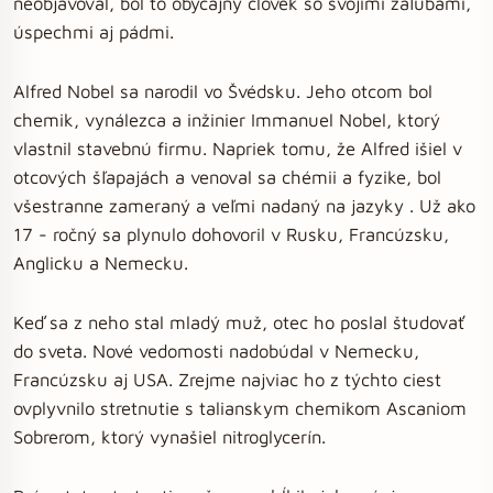
neobjavoval, bol to obyčajný človek so svojimi záľubami,
úspechmi aj pádmi.
Alfred Nobel sa narodil vo Švédsku. Jeho otcom bol
chemik, vynálezca a inžinier Immanuel Nobel, ktorý
vlastnil stavebnú firmu. Napriek tomu, že Alfred išiel v
otcových šľapajách a venoval sa chémii a fyzike, bol
všestranne zameraný a veľmi nadaný na jazyky . Už ako
17 - ročný sa plynulo dohovoril v Rusku, Francúzsku,
Anglicku a Nemecku.
Keď sa z neho stal mladý muž, otec ho poslal študovať
do sveta. Nové vedomosti nadobúdal v Nemecku,
Francúzsku aj USA. Zrejme najviac ho z týchto ciest
ovplyvnilo stretnutie s talianskym chemikom Ascaniom
Sobrerom, ktorý vynašiel nitroglycerín.