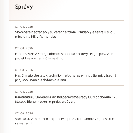
Správy
07. 08. 2026
Slovenské hádzanárky suverénne zdolali Maďarky a zahrajú si o 5.
miesto na MS v Rumunsku
07. 08. 2026
Hrad Plaveč v Starej Ľubovni sa dočká obnovy, Migaľ považuje
projekt za významnú investíciu
07. 08. 2026
Hasiči majú dostatok techniky na boj s lesnými požiarmi, zásadná
je aj spolupráca s dobrovoľníkmi
07. 08. 2026
Kandidatúru Slovenska do Bezpečnostnej rady OSN podporilo 123
štátov, Blanár hovorí o prejave dôvery
07. 08. 2026
Vlak sa zrazil s autom na priecestí pri Starom Smokovci, cestujúci
sa nezranili