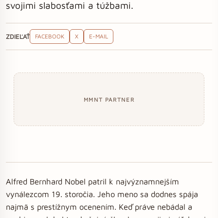
svojimi slabosťami a túžbami.
ZDIEĽAŤ
FACEBOOK
X
E-MAIL
MMNT PARTNER
Alfred Bernhard Nobel patril k najvýznamnejším
vynálezcom 19. storočia. Jeho meno sa dodnes spája
najmä s prestížnym ocenením. Keď práve nebádal a