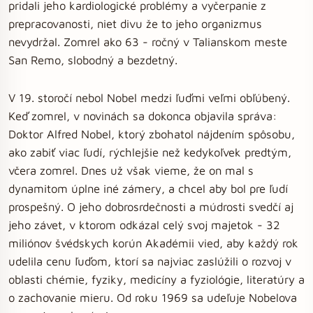
pridali jeho kardiologické problémy a vyčerpanie z
prepracovanosti, niet divu že to jeho organizmus
nevydržal. Zomrel ako 63 - ročný v Talianskom meste
San Remo, slobodný a bezdetný.
V 19. storočí nebol Nobel medzi ľuďmi veľmi obľúbený.
Keď zomrel, v novinách sa dokonca objavila správa:
Doktor Alfred Nobel, ktorý zbohatol nájdením spôsobu,
ako zabiť viac ľudí, rýchlejšie než kedykoľvek predtým,
včera zomrel. Dnes už však vieme, že on mal s
dynamitom úplne iné zámery, a chcel aby bol pre ľudí
prospešný. O jeho dobrosrdečnosti a múdrosti svedčí aj
jeho závet, v ktorom odkázal celý svoj majetok - 32
miliónov švédskych korún Akadémii vied, aby každý rok
udelila cenu ľuďom, ktorí sa najviac zaslúžili o rozvoj v
oblasti chémie, fyziky, medicíny a fyziológie, literatúry a
o zachovanie mieru. Od roku 1969 sa udeľuje Nobelova