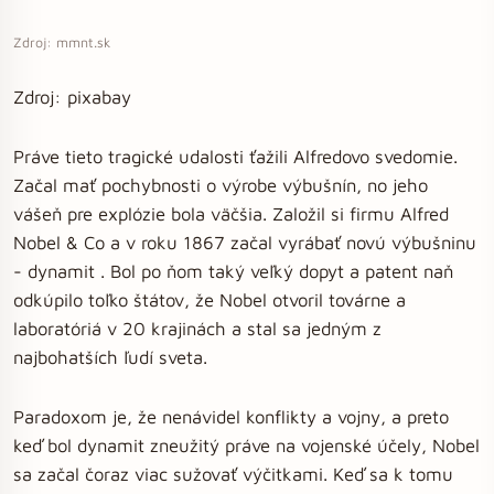
Zdroj: mmnt.sk
Zdroj: pixabay
Práve tieto tragické udalosti ťažili Alfredovo svedomie.
Začal mať pochybnosti o výrobe výbušnín, no jeho
vášeň pre explózie bola väčšia. Založil si firmu Alfred
Nobel & Co a v roku 1867 začal vyrábať novú výbušninu
- dynamit . Bol po ňom taký veľký dopyt a patent naň
odkúpilo toľko štátov, že Nobel otvoril továrne a
laboratóriá v 20 krajinách a stal sa jedným z
najbohatších ľudí sveta.
Paradoxom je, že nenávidel konflikty a vojny, a preto
keď bol dynamit zneužitý práve na vojenské účely, Nobel
sa začal čoraz viac sužovať výčitkami. Keď sa k tomu