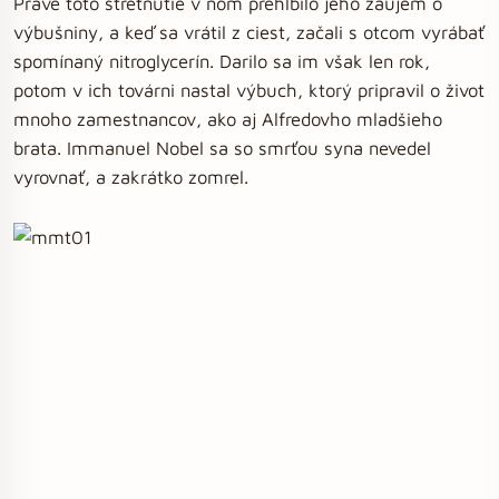
Práve toto stretnutie v ňom prehĺbilo jeho záujem o
výbušniny, a keď sa vrátil z ciest, začali s otcom vyrábať
spomínaný nitroglycerín. Darilo sa im však len rok,
potom v ich továrni nastal výbuch, ktorý pripravil o život
mnoho zamestnancov, ako aj Alfredovho mladšieho
brata. Immanuel Nobel sa so smrťou syna nevedel
vyrovnať, a zakrátko zomrel.