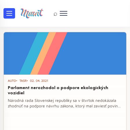
⌕
Tag: cestná doprava
AUTO
TASR
02. 04. 2021
Parlament nerozhodol o podpore ekologických
vozidiel
Národná rada Slovenskej republiky sa v štvrtok nedokázala
zhodnúť na podpore návrhu zákona, ktorý mal zaviesť povinný
podiel ekologických vozidiel vo verejnom obstarávaní. Tento
krok mal prispieť k znižovaniu emisií a podporiť prechod na
udržateľnejšiu dopravu, avšak návrh bol stiahnutý na žiadosť
viacerých poslaneckých klubov.