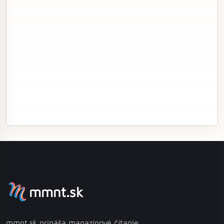
mmnt.sk
mmnt.sk prináša magazínové čítanie