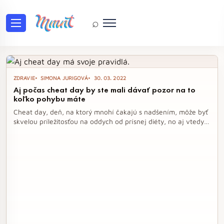
⌕
Tag: cheat day
ZDRAVIE
SIMONA JURIGOVÁ
30. 03. 2022
Aj počas cheat day by ste mali dávať pozor na to
koľko pohybu máte
Cheat day, deň, na ktorý mnohí čakajú s nadšením, môže byť
skvelou príležitosťou na oddych od prísnej diéty, no aj vtedy
je dôležité mať na pamäti pohyb a kvalitu jedla. Namiesto
bezhlavého prejedania sa je lepšie naplánovať si jedlá a
dopriať si viac aktivity, aby ste spálili prijaté kalórie. S
rozumným prístupom si môžete užiť obľúbené jedlá bez
výčitiek a zároveň sa postarať o svoje zdravie.