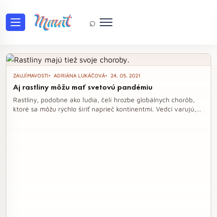
⌕
Tag: choroby rastlín
ZAUJÍMAVOSTI
ADRIÁNA LUKÁČOVÁ
24. 05. 2021
Aj rastliny môžu mať svetovú pandémiu
Rastliny, podobne ako ľudia, čelí hrozbe globálnych chorôb,
ktoré sa môžu rýchlo šíriť naprieč kontinentmi. Vedci varujú,
že pre rastliny je dôležité odhaľovať choroby ešte pred ich
exportom, aby sa predišlo potenciálnym krízam v zásobovaní
potravinami. V čase klimatických zmien, ktoré uľahčujú šírenie
patogénov, je nevyhnutné spojiť sily odborníkov z rôznych
oblastí a chrániť našu potravinovú bezpečnosť.