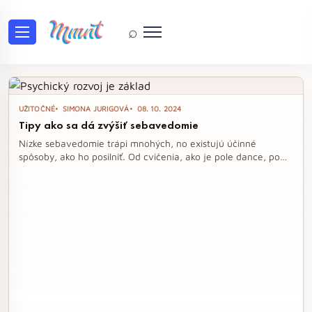
⌕
Tag: cvičenie
UŽITOČNÉ
SIMONA JURIGOVÁ
08. 10. 2024
Tipy ako sa dá zvýšiť sebavedomie
Nízke sebavedomie trápi mnohých, no existujú účinné
spôsoby, ako ho posilniť. Od cvičenia, ako je pole dance, po
starostlivosť o duševné zdravie – každý krok k zlepšeniu
sebaúcty sa počíta. Zmeňte svoj pohľad na seba a objavte,
aké zázraky môže priniesť pravidelný pohyb a pozitívne
myslenie.