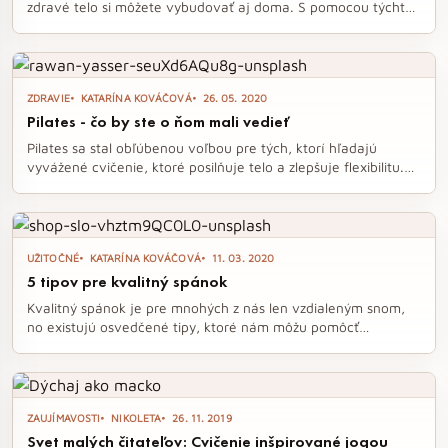
zdravé telo si môžete vybudovať aj doma. S pomocou týchto
inšpirujúcich kníh sa naučíte, ako efektívne cvičiť len s
vlastnou váhou, alebo sa venovať joge, a to všetko bez
potreby drahých strojov či členstva vo fitness. Objavte, ako
môžete zmeniť svoj životný štýl a získať motiváciu na
ZDRAVIE
KATARÍNA KOVÁČOVÁ
26. 05. 2020
pravidelný pohyb.
Pilates - čo by ste o ňom mali vedieť
Pilates sa stal obľúbenou voľbou pre tých, ktorí hľadajú
vyvážené cvičenie, ktoré posilňuje telo a zlepšuje flexibilitu.
Na rozdiel od jogy, ktorá sa zameriava na duševnú
rovnováhu, pilates sa sústreďuje na posilnenie jadra tela a
správne držanie tela. Tento moderný prístup k cvičeniu je
vhodný pre každého, vrátane začiatočníkov, a ponúka
UŽITOČNÉ
KATARÍNA KOVÁČOVÁ
11. 03. 2020
množstvo benefitov pre zdravie a kondíciu.
5 tipov pre kvalitný spánok
Kvalitný spánok je pre mnohých z nás len vzdialeným snom,
no existujú osvedčené tipy, ktoré nám môžu pomôcť
dosiahnuť vytúžený oddych. Od nastavenia pravidelného
spánkového režimu po vytvorenie ideálneho prostredia –
objavte, ako si zlepšiť spánkovú rutinu a zbaviť sa stresu pred
zaspávaním. Prečítajte si naše rady a naučte sa, ako premeniť
ZAUJÍMAVOSTI
NIKOLETA
26. 11. 2019
noci plné prehadzovania na pokojný a osviežujúci spánok.
Svet malých čitateľov: Cvičenie inšpirované jogou