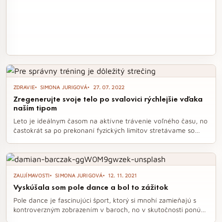
ZDRAVIE
SIMONA JURIGOVÁ
27. 07. 2022
Zregenerujte svoje telo po svalovici rýchlejšie vďaka
naším tipom
Leto je ideálnym časom na aktívne trávenie voľného času, no
častokrát sa po prekonaní fyzických limitov stretávame so
svalovicou. Ak sa aj vy zobudíte s bolesťami, nezúfajte –
máme pre vás účinné tipy, ako rýchlejšie zregenerovať svoje
telo a zbaviť sa nepríjemných pocitov. Od správneho
zahrievania pred tréningom až po aktívny pohyb na druhý
ZAUJÍMAVOSTI
SIMONA JURIGOVÁ
12. 11. 2021
deň, objavte osvedčené metódy, ktoré vám pomôžu cítiť sa
Vyskúšala som pole dance a bol to zážitok
lepšie.
Pole dance je fascinujúci šport, ktorý si mnohí zamieňajú s
kontroverzným zobrazením v baroch, no v skutočnosti ponúka
jedinečný zážitok a možnosť vypracovať si postavu. Ak ste