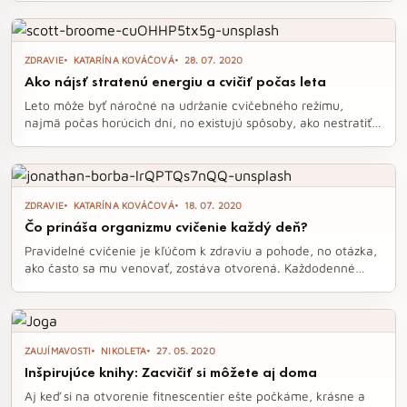
niekedy uvažovali o tom, že by ste ho vyskúšali, prečítajte si
naše dojmy a zistite, prečo sa tento ladný šport môže stať
vášňou na celý život. Nezabudnite, že aj keď je pole dance
ZDRAVIE
KATARÍNA KOVÁČOVÁ
28. 07. 2020
náročný, je prístupný pre každého, kto sa nebojí výziev.
Ako nájsť stratenú energiu a cvičiť počas leta
Leto môže byť náročné na udržanie cvičebného režimu,
najmä počas horúcich dní, no existujú spôsoby, ako nestratiť
motiváciu. Ranné alebo večerné cvičenie na čerstvom
vzduchu, spolu s jednoduchými variantami aktivít, môže
pomôcť udržať si návyk a zlepšiť náladu. Nezabúdajte ani na
dostatočný pitný režim, ktorý je v letných mesiacoch kľúčový
ZDRAVIE
KATARÍNA KOVÁČOVÁ
18. 07. 2020
pre vašu energiu a pohodu.
Čo prináša organizmu cvičenie každý deň?
Pravidelné cvičenie je kľúčom k zdraviu a pohode, no otázka,
ako často sa mu venovať, zostáva otvorená. Každodenné
cvičenie, aj keď len na krátky čas, môže výrazne zlepšiť vašu
výdrž, náladu a celkové nastavenie mysle. Dôležité je nájsť
rovnováhu a striedať intenzívne tréningy s jemnejšími
aktivitami, aby ste sa vyhli pretrénovaniu a podporili svoje
ZAUJÍMAVOSTI
NIKOLETA
27. 05. 2020
kognitívne funkcie.
Inšpirujúce knihy: Zacvičiť si môžete aj doma
Aj keď si na otvorenie fitnescentier ešte počkáme, krásne a