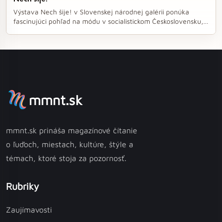
o svojich blízkych.
Výstava Nech šije! v Slovenskej národnej galérii ponúka
fascinujúci pohľad na módu v socialistickom Československu,
kde odev nebol len otázkou vkusu, ale aj ideológie.
Návštevníci majú príležitosť zaspomínať si na dobu, keď móda
odrážala sociálne stereotypy a konformitu, a zároveň získať
nový pohľad na slobodu a sebavyjadrenie, ktoré dnes
považujeme za samozrejmé.
mmnt.sk
mmnt.sk prináša magazínové čítanie
o ľuďoch, miestach, kultúre, štýle a
témach, ktoré stoja za pozornosť.
Rubriky
Zaujímavosti