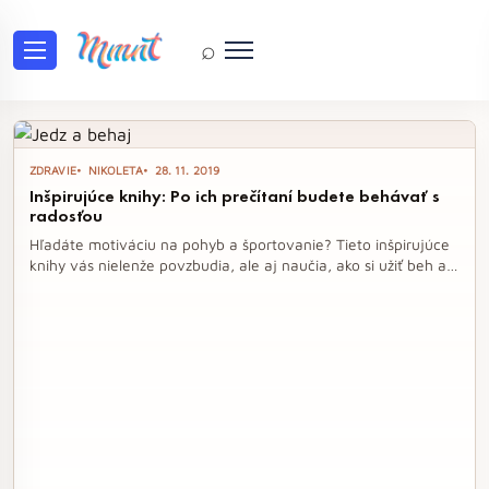
⌕
Tag: dejiny
ZDRAVIE
NIKOLETA
28. 11. 2019
Inšpirujúce knihy: Po ich prečítaní budete behávať s
radosťou
Hľadáte motiváciu na pohyb a športovanie? Tieto inšpirujúce
knihy vás nielenže povzbudia, ale aj naučia, ako si užiť beh a
radosť z pohybu, či už sám alebo so svojím psíkom. Objavte
príbehy a rady, ktoré vás posunú ďalej a pomôžu vám
prekonať výhovorky.