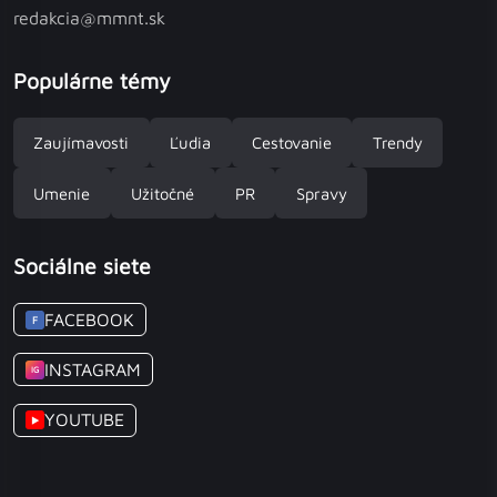
redakcia@mmnt.sk
Populárne témy
Zaujímavosti
Ľudia
Cestovanie
Trendy
Umenie
Užitočné
PR
Spravy
Sociálne siete
FACEBOOK
F
INSTAGRAM
IG
YOUTUBE
▶