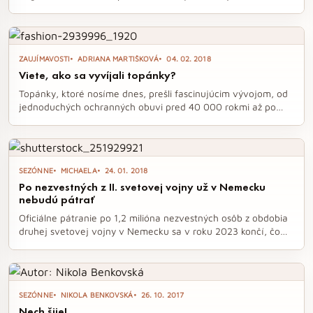
vyzvaní, aby zapožičali fotografie zo svojich rodinných
archívov, ktoré zachytávajú udalosti tej doby. Múzeum
sľubuje, že originály budú vrátené a pri každej použití
fotografie bude uvedené meno jej majiteľa.
ZAUJÍMAVOSTI
ADRIANA MARTIŠKOVÁ
04. 02. 2018
Viete, ako sa vyvíjali topánky?
Topánky, ktoré nosíme dnes, prešli fascinujúcim vývojom, od
jednoduchých ochranných obuvi pred 40 000 rokmi až po
extravagantné módne kúsky súčasnosti. Móda a funkčnosť sa
v priebehu histórie neustále preplietali, pričom niektoré
trendy, ako vysoké podpätky, sa v rôznych obdobiach stali
symbolmi postavenia a ženskosti. Dnes sú ulice plné rôznych
SEZÓNNE
MICHAELA
24. 01. 2018
štýlov, od pohodlných nízkych topánok po umelecké dielo,
Po nezvestných z II. svetovej vojny už v Nemecku
ktoré dokazujú, že móda je neustále sa vyvíjajúci fenomén.
nebudú pátrať
Oficiálne pátranie po 1,2 milióna nezvestných osôb z obdobia
druhej svetovej vojny v Nemecku sa v roku 2023 končí, čo
znamená, že pozostalí majú už len obmedzený čas na nádej.
Nemecký Červený kríž a ministerstvo vnútra sa zhodli, že
ďalšie osudy týchto ľudí už nebudú objasnené, a tak zostáva
množstvo príbehov, ktoré ostanú navždy nevypovedané. V
SEZÓNNE
NIKOLA BENKOVSKÁ
26. 10. 2017
súčasnosti rastie záujem o históriu tejto doby, no mnohí
Nech šije!
pozostalí sa musia zmieriť s neúplnými odpoveďami na otázky