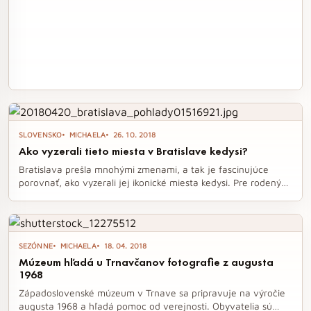
SLOVENSKO
MICHAELA
26. 10. 2018
Ako vyzerali tieto miesta v Bratislave kedysi?
Bratislava prešla mnohými zmenami, a tak je fascinujúce
porovnať, ako vyzerali jej ikonické miesta kedysi. Pre rodených
bratislavčanov aj nových obyvateľov je to príležitosť
zamyslieť sa nad tým, čo všetko sa v hlavnom meste zmenilo
a čo zostalo takmer nezmenené. Na Facebookovej stránke
Bratislava a jej Premeny nájdete zaujímavé porovnania,
SEZÓNNE
MICHAELA
18. 04. 2018
ktoré vás vtiahnu do histórie mesta.
Múzeum hľadá u Trnavčanov fotografie z augusta
1968
Západoslovenské múzeum v Trnave sa pripravuje na výročie
augusta 1968 a hľadá pomoc od verejnosti. Obyvatelia sú