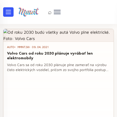
⌕
Tag: električky
AUTO
MMNT.SK
09. 04. 2021
Volvo Cars od roku 2030 plánuje vyrábať len
elektromobily
Volvo Cars sa od roku 2030 plánuje plne zamerať na výrobu
čisto elektrických vozidiel, pričom zo svojho portfólia postupne
vyradí všetky automobily so spaľovacím motorom. Tento
ambiciózny krok je súčasťou klimatického plánu spoločnosti,
ktorý má za cieľ znižovať uhlíkovú stopu a prispieť k ochrane
životného prostredia. S rastúcim dopytom po
elektrifikovaných vozidlách a rozvojom nabíjacej
infraštruktúry sa Volvo snaží pretransformovať na moderného
výrobcu áut s dôrazom na online predaj a inovatívne riešenia.