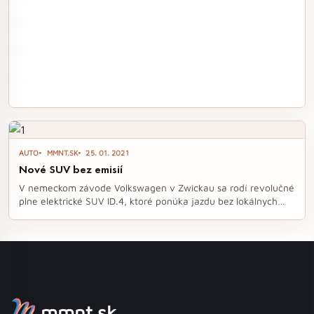
AUTO
MMNT.SK
25. 01. 2021
Nové SUV bez emisií
V nemeckom závode Volkswagen v Zwickau sa rodí revolučné
plne elektrické SUV ID.4, ktoré ponúka jazdu bez lokálnych
emisií. Tento model kombinuje moderný dizajn s pokročilými
technológiami a priestranným interiérom, pričom jeho dojazd
dosahuje až 520 km. S množstvom asistenčných systémov a
bohatým vybavením sa ID.4 stáva atraktívnou voľbou pre
všetkých, ktorí hľadajú ekologickú a komfortnú alternatívu v
segmente SUV.
mmnt.sk