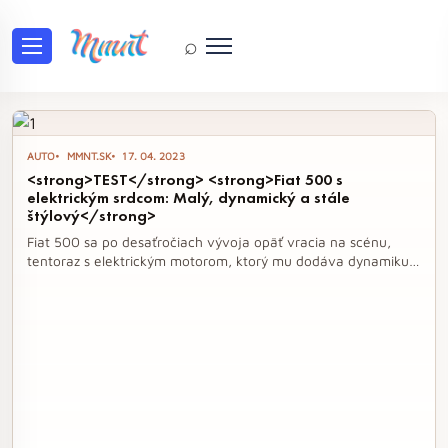
⌕
Tag: Fiat
AUTO
MMNT.SK
17. 04. 2023
<strong>TEST</strong> <strong>Fiat 500 s
elektrickým srdcom: Malý, dynamický a stále
štýlový</strong>
Fiat 500 sa po desaťročiach vývoja opäť vracia na scénu,
tentoraz s elektrickým motorom, ktorý mu dodáva dynamiku a
moderný nádych. S elegantným dizajnom a prepracovaným
interiérom ponúka toto auto ideálne riešenie pre mestské
jazdy, pričom si zachováva svoj nezameniteľný štýl. Hoci jeho
dojazd môže byť v chladnejšom počasí obmedzený, jeho
výkon a jazdné vlastnosti sú pre vodičov určite lákavé.