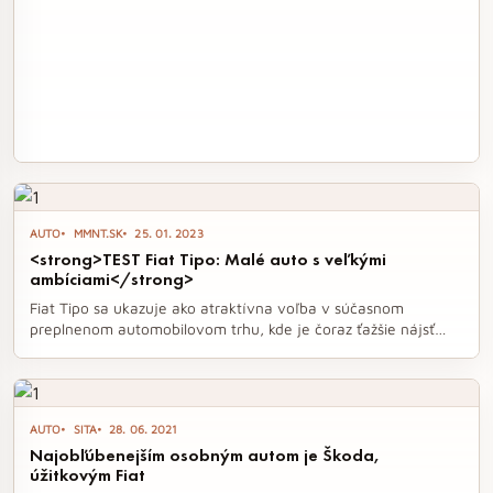
AUTO
MMNT.SK
25. 01. 2023
<strong>TEST Fiat Tipo: Malé auto s veľkými
ambíciami</strong>
Fiat Tipo sa ukazuje ako atraktívna voľba v súčasnom
preplnenom automobilovom trhu, kde je čoraz ťažšie nájsť
auto s jednoduchým dizajnom a praktickými funkciami. S
modernizovaným vzhľadom, pohodlným interiérom a slušným
batožinovým priestorom ponúka Tipo kombináciu, ktorá môže
osloviť tých, ktorí hľadajú kvalitné a ekonomické auto bez
AUTO
SITA
28. 06. 2021
zbytočných technologických komplikácií. Jeho výkon a
Najobľúbenejším osobným autom je Škoda,
spotreba robia z tohto malého auta silného konkurenta v
úžitkovým Fiat
segmente kompaktných vozidiel.