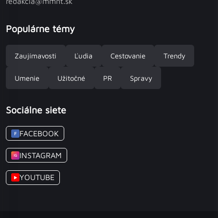
redakcia@mmnt.sk
Populárne témy
Zaujímavosti
Ľudia
Cestovanie
Trendy
Umenie
Užitočné
PR
Spravy
Sociálne siete
FACEBOOK
F
INSTAGRAM
IG
YOUTUBE
▶