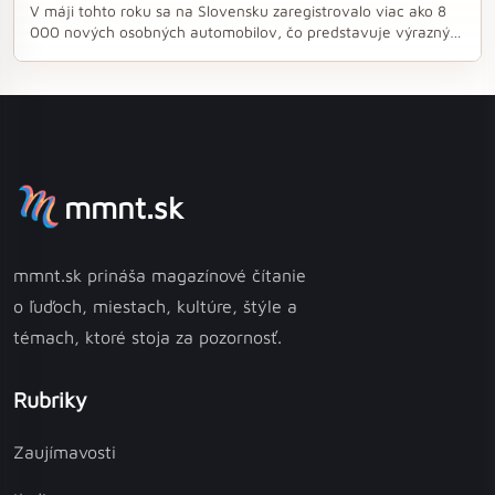
V máji tohto roku sa na Slovensku zaregistrovalo viac ako 8
000 nových osobných automobilov, čo predstavuje výrazný
nárast v porovnaní s predchádzajúcim rokom. Značka Škoda
dominovala na trhu, pričom viac ako pätina predaných áut
patrila práve jej. Medzi úžitkovými vozidlami si najlepšie
počínal Fiat, ktorý sa stal lídrom v tejto kategórii.
mmnt.sk
mmnt.sk prináša magazínové čítanie
o ľuďoch, miestach, kultúre, štýle a
témach, ktoré stoja za pozornosť.
Rubriky
Zaujímavosti