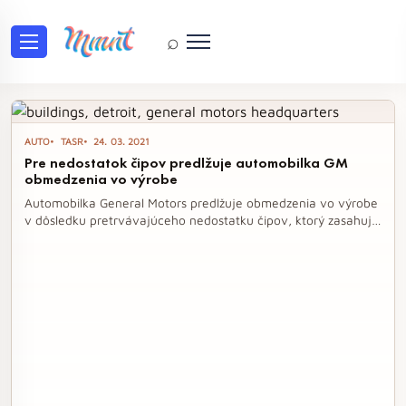
⌕
Tag: GM
AUTO
TASR
24. 03. 2021
Pre nedostatok čipov predlžuje automobilka GM
obmedzenia vo výrobe
Automobilka General Motors predlžuje obmedzenia vo výrobe
v dôsledku pretrvávajúceho nedostatku čipov, ktorý zasahuje
celý automobilový sektor. Od konca marca zastaví výrobu v
závode vo Wentzville a predĺži odstávku v Lansingu, čo
ovplyvní výrobu viacerých modelov. Napriek týmto
obmedzeniam firma stále očakáva, že ich dopad na zisk
nebude taký výrazný, ako sa pôvodne predpokladalo.