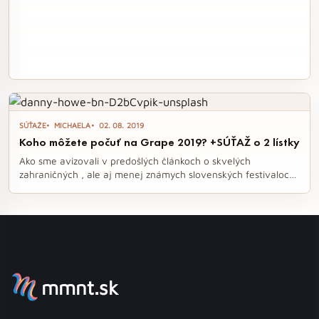
SÚŤAŽE
MICHAELA
02. 08. 2019
Koho môžete počuť na Grape 2019? +SÚŤAŽ o 2 lístky
Ako sme avizovali v predošlých článkoch o skvelých
zahraničných , ale aj menej známych slovenských festivaloch
, pripravili sme si pre vás súťaž o 2x vstupenku na festival. Y.
mmnt.sk