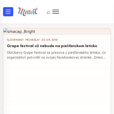
⌕
Tag: Grape festival
SLOVENSKO
MICHAELA
03. 09. 2019
Grape festival už nebude na piešťanskom letisku
Obľúbený Grape festival sa presúva z piešťanského letiska, čo
organizátori potvrdili na svojej Facebookovej stránke. Zmena
miesta konania je výsledkom komplikácií spojených s
odkúpením časti letiska, no fanúšikovia sa môžu tešiť na
atmosféru festivalu už tento štvrtok na Afterke v Bratislave.