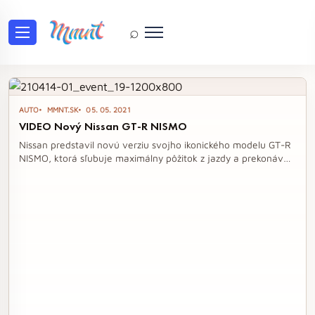
⌕
Tag: gt-r
AUTO
MMNT.SK
05. 05. 2021
VIDEO Nový Nissan GT-R NISMO
Nissan predstavil novú verziu svojho ikonického modelu GT-R
NISMO, ktorá sľubuje maximálny pôžitok z jazdy a prekonáva
všetky očakávania. Tento najvýkonnejší model značky
prichádza s inovatívnymi technológiami a exkluzívnymi
dizajnovými prvkami, vrátane unikátnej farby karosérie a
špeciálnych motorových dielov. Srdcom GT-R NISMO je
výkonný 3,8-litrový twin-turbo motor, ktorý ponúka jedinečný
zážitok z jazdy.