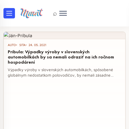
⌕
Tag: hospodárenie
AUTO
SITA
24. 05. 2021
Pribula: Výpadky výroby v slovenských
automobilkách by sa nemali odraziť na ich ročnom
hospodárení
Výpadky výroby v slovenských automobilkách, spôsobené
globálnym nedostatkom polovodičov, by nemali zásadne
ovplyvniť ich celoročné hospodárenie, tvrdí generálny
sekretár Zväzu automobilového priemyslu SR Ján Pribula.
Správnou organizáciou sa dajú krátkodobé odstávky zvládnuť
bez negatívnych dopadov, avšak dlhšie výpadky by mohli
naraziť na ročné ciele výroby. Aktuálne sa výroba prerušená v
niektorých závodoch, zatiaľ čo iné fungujú bez obmedzení.