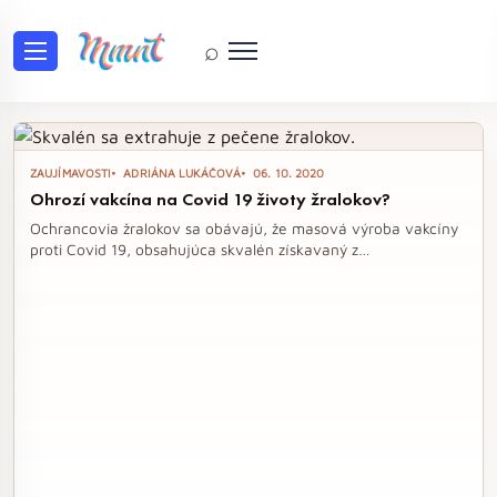
⌕
Tag: kvasinky
ZAUJÍMAVOSTI
ADRIÁNA LUKÁČOVÁ
06. 10. 2020
Ohrozí vakcína na Covid 19 životy žralokov?
Ochrancovia žralokov sa obávajú, že masová výroba vakcíny
proti Covid 19, obsahujúca skvalén získavaný z
hlbokomorských žralokov, môže mať devastujúci dopad na ich
populáciu. Na výrobu jednej tony skvalénu totiž zahynie až 3
000 žralokov, čo by pri rozšírenej distribúcii vakcíny mohlo
viesť k úmrtiu až 250 000 týchto morských predátorov. Vedci
a aktivisti vyzývajú na hľadanie udržateľnejších alternatív,
ako sú kvasinky, ktoré by mohli nahradiť extrakciu skvalénu z
žralokov.