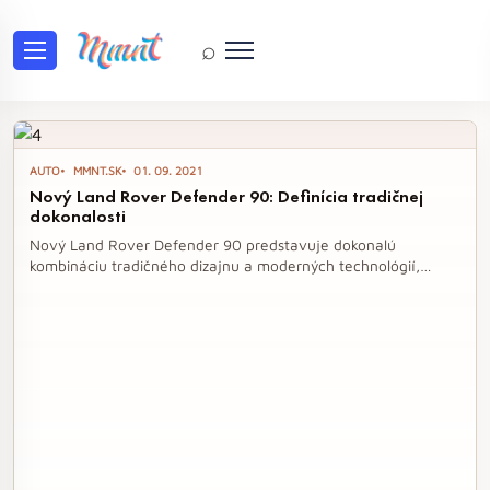
⌕
Tag: Land Rover Defender 90
AUTO
MMNT.SK
01. 09. 2021
Nový Land Rover Defender 90: Definícia tradičnej
dokonalosti
Nový Land Rover Defender 90 predstavuje dokonalú
kombináciu tradičného dizajnu a moderných technológií,
pričom sa posúva od klasického off-roadu k prémiovému SUV.
S trojlitrovým naftovým šesťvalcom a vynikajúcimi jazdnými
vlastnosťami ponúka dynamiku a komfort, ktoré sú pre jeho
kategóriu typické. Tento automobil, postavený na hliníkovej
platforme, sa pýši robustnou konštrukciou a množstvom
inovatívnych funkcií, ktoré z neho robia univerzálne vozidlo
pre náročných vodičov.