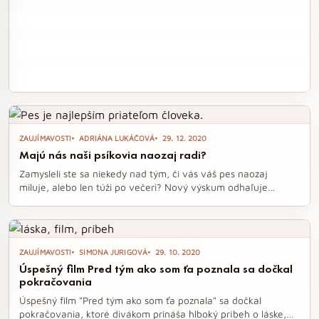
ZAUJÍMAVOSTI
ADRIÁNA LUKÁČOVÁ
29. 12. 2020
Majú nás naši psíkovia naozaj radi?
Zamysleli ste sa niekedy nad tým, či vás váš pes naozaj
miluje, alebo len túži po večeri? Nový výskum odhaľuje
fascinujúce detaily o tom, ako psy reagujú na vôňu svojich
majiteľov a čo sa deje v ich mozgu, keď vás zbadajú.
Odpoveď je jasná: naši štvornohí kamaráti nás skutočne
milujú!
ZAUJÍMAVOSTI
SIMONA JURIGOVÁ
29. 10. 2020
Úspešný film Pred tým ako som ťa poznala sa dočkal
pokračovania
Úspešný film "Pred tým ako som ťa poznala" sa dočkal
pokračovania, ktoré divákom prináša hlboký príbeh o láske,