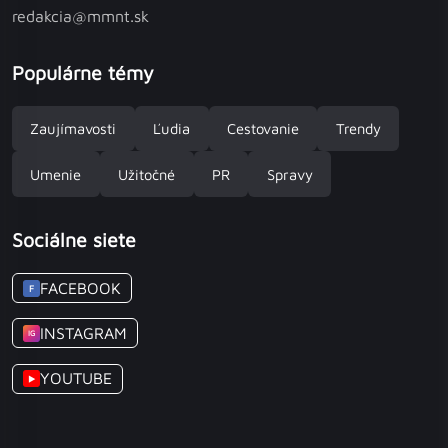
redakcia@mmnt.sk
Populárne témy
Zaujímavosti
Ľudia
Cestovanie
Trendy
Umenie
Užitočné
PR
Spravy
Sociálne siete
FACEBOOK
F
INSTAGRAM
IG
YOUTUBE
▶