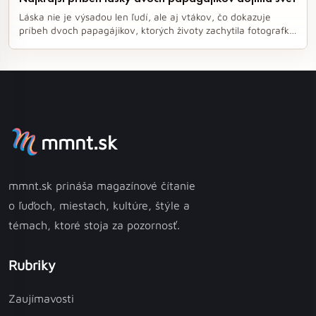
Láska nie je výsadou len ľudí, ale aj vtákov, čo dokazuje
príbeh dvoch papagájikov, ktorých životy zachytila fotografka
Rupa Sutton. Ich každodenné maznanie a vzájomné čistenie
peria odhaľuje esenciu lásky, po ktorej túžia aj ľudia. Tento
fascinujúci pohľad na vtáčiu romantiku nás núti zamyslieť sa
nad tým, aké krásne môže byť spojenie medzi dvoma
bytosťami.
mmnt.sk
mmnt.sk prináša magazínové čítanie
o ľuďoch, miestach, kultúre, štýle a
témach, ktoré stoja za pozornosť.
Rubriky
Zaujímavosti