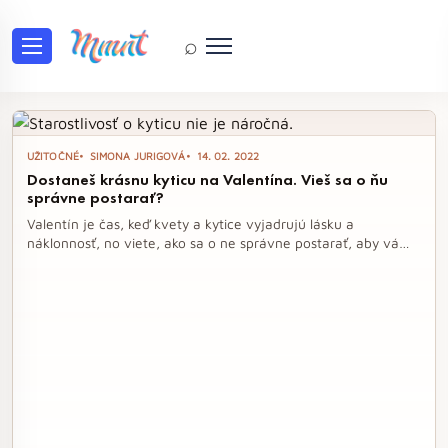
⌕
Tag: laska
UŽITOČNÉ
SIMONA JURIGOVÁ
14. 02. 2022
Dostaneš krásnu kyticu na Valentína. Vieš sa o ňu
správne postarať?
Valentín je čas, keď kvety a kytice vyjadrujú lásku a
náklonnosť, no viete, ako sa o ne správne postarať, aby vám
robili radosť dlhšie než len pár dní? S našimi tipmi na správny
rez, starostlivosť o vodu a umiestnenie kvetov, sa naučíte,
ako uchovať krásu vašej kytice a predĺžiť jej životnosť.
Nezabúdajte, že aj láskyplná starostlivosť môže mať
významný vplyv na to, ako dlho si kvety zachovajú svoju
sviežosť.