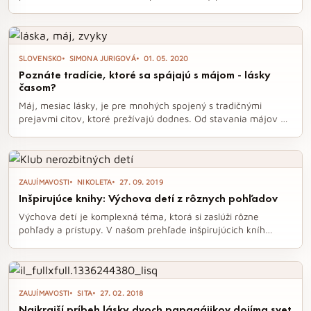
smútení a osobnom raste. Louisa Clarková, hlavná postava
trilógie, prechádza náročnými životnými skúškami, ktoré ju
vedú k novým začiatkom a prekvapivým stretnutiam. Ak ste
fanúšikom emotívnych príbehov, táto trilógia vás určite
SLOVENSKO
SIMONA JURIGOVÁ
01. 05. 2020
osloví.
Poznáte tradície, ktoré sa spájajú s májom - lásky
časom?
Máj, mesiac lásky, je pre mnohých spojený s tradičnými
prejavmi citov, ktoré prežívajú dodnes. Od stavania májov po
bozkávanie pod čerešňou, tieto zvyky sú krásnym odrazom
romantiky a súťaživosti, ktoré sa v minulosti odohrávali medzi
mladými. Ponorte sa do fascinujúcich tradícií, ktoré ožívajú
každého prvého mája a pripomínajú nám, aké dôležité je
ZAUJÍMAVOSTI
NIKOLETA
27. 09. 2019
vyjadrovať lásku rôznymi spôsobmi.
Inšpirujúce knihy: Výchova detí z rôznych pohľadov
Výchova detí je komplexná téma, ktorá si zaslúži rôzne
pohľady a prístupy. V našom prehľade inšpirujúcich kníh
nájdete dielo, ktoré ponúka praktické rady a hlboké
zamyslenia, ako lepšie porozumieť deťom aj sebe samému. Od
psychológie a vedeckých poznatkov po osobné príbehy, tieto
knihy vám pomôžu objaviť nové cesty vo výchove.
ZAUJÍMAVOSTI
SITA
27. 02. 2018
Najkrajší príbeh lásky dvoch papagájikov dojíma svet