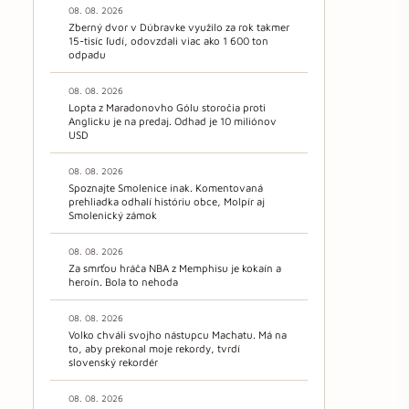
08. 08. 2026
Zberný dvor v Dúbravke využilo za rok takmer
15-tisíc ľudí, odovzdali viac ako 1 600 ton
odpadu
08. 08. 2026
Lopta z Maradonovho Gólu storočia proti
Anglicku je na predaj. Odhad je 10 miliónov
USD
08. 08. 2026
Spoznajte Smolenice inak. Komentovaná
prehliadka odhalí históriu obce, Molpír aj
Smolenický zámok
08. 08. 2026
Za smrťou hráča NBA z Memphisu je kokaín a
heroín. Bola to nehoda
08. 08. 2026
Volko chváli svojho nástupcu Machatu. Má na
to, aby prekonal moje rekordy, tvrdí
slovenský rekordér
08. 08. 2026