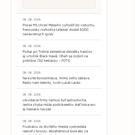
08. 08. 2026
Počas MS chceli Messiho vyhodiť do vzduchu,
francúzsky rozhodca Letexier dostal 6000
nenávistných správ
08. 08. 2026
Požiar pri Trstíne zamestnal desiatky hasičov
aj vrtuľník Black Hawk. Oheň sa rozšíril na
približne 130 hektárov – FOTO
08. 08. 2026
Na kurte koncentrácia, mimo neho zábava.
Rastú nám talenty, tvrdí Lukáš Lacko
08. 08. 2026
Likvidácia firmy nemusí byť jednoduchá.
Jedna chyba môže podnikateľov stáť tisíce eur
aj mesiace navyše
08. 08. 2026
Frustráciu zo štvrtého miesta vystriedala
radosť z bronzu. Abrahámová bola ako na