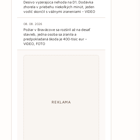
Desivo vyzerajúca nehoda na D1. Dodávka
zhorela v priebehu niekoľkých minút, jeden
vodič skončil s vážnymi zraneniami – VIDEO
08. 08. 2026
Požiar v Braväcove sa rozšíril až na desať
stavieb, jedna osoba sa zranila a
predpokladaná škoda je 400-tisíc eur –
VIDEO, FOTO
REKLAMA