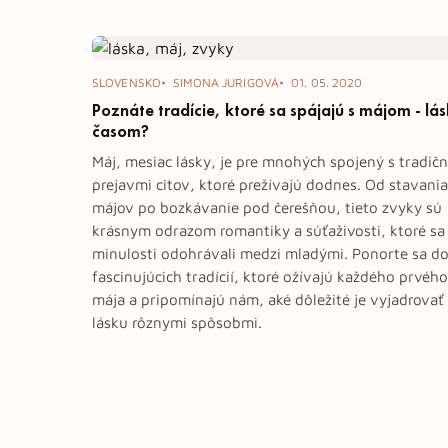
Tag: láskyčas
SLOVENSKO
SIMONA JURIGOVÁ
01. 05. 2020
Poznáte tradície, ktoré sa spájajú s májom - lá
časom?
Máj, mesiac lásky, je pre mnohých spojený s tradič
prejavmi citov, ktoré prežívajú dodnes. Od stavania
májov po bozkávanie pod čerešňou, tieto zvyky sú
krásnym odrazom romantiky a súťaživosti, ktoré sa
minulosti odohrávali medzi mladými. Ponorte sa d
fascinujúcich tradícií, ktoré ožívajú každého prvého
mája a pripomínajú nám, aké dôležité je vyjadrovať
lásku rôznymi spôsobmi.