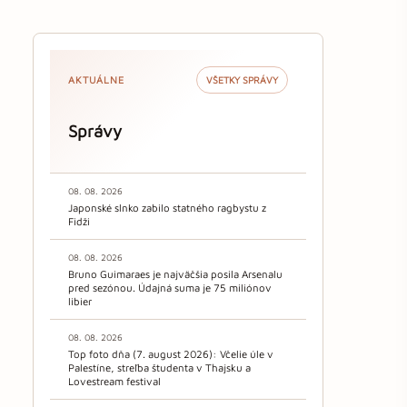
AKTUÁLNE
VŠETKY SPRÁVY
Správy
08. 08. 2026
Japonské slnko zabilo statného ragbystu z
Fidži
08. 08. 2026
Bruno Guimaraes je najväčšia posila Arsenalu
pred sezónou. Údajná suma je 75 miliónov
libier
08. 08. 2026
Top foto dňa (7. august 2026): Včelie úle v
Palestíne, streľba študenta v Thajsku a
Lovestream festival