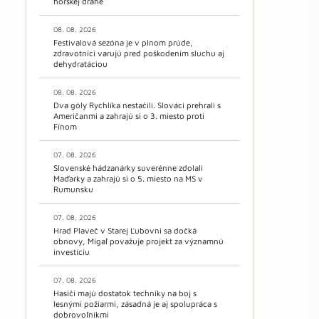
horskej dráhe
08. 08. 2026
Festivalová sezóna je v plnom prúde,
zdravotníci varujú pred poškodením sluchu aj
dehydratáciou
08. 08. 2026
Dva góly Rychlíka nestačili. Slováci prehrali s
Američanmi a zahrajú si o 3. miesto proti
Fínom
07. 08. 2026
Slovenské hádzanárky suverénne zdolali
Maďarky a zahrajú si o 5. miesto na MS v
Rumunsku
07. 08. 2026
Hrad Plaveč v Starej Ľubovni sa dočká
obnovy, Migaľ považuje projekt za významnú
investíciu
07. 08. 2026
Hasiči majú dostatok techniky na boj s
lesnými požiarmi, zásadná je aj spolupráca s
dobrovoľníkmi