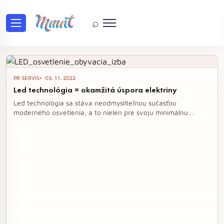
⌕
Tag: led osvetlenie kuchyne
PR SERVIS
03. 11. 2022
Led technológia = okamžitá úspora elektriny
Led technológia sa stáva neodmysliteľnou súčasťou
moderného osvetlenia, a to nielen pre svoju minimálnu
spotrebu energie, ale aj pre jednoduchú inštaláciu a široké
možnosti dizajnu. S jej pomocou môžeme okamžite ušetriť na
nákladoch za elektrinu a zlepšiť osvetlenie v každej
miestnosti, najmä v kuchyni, kde je kvalitné svetlo
nevyhnutné. Nahradením klasických svetelných zdrojov za
LED riešenia sa tak otvára cesta k úsporám a efektívnejšiemu
využitiu energie.