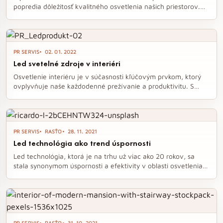
popredia dôležitosť kvalitného osvetlenia našich priestorov.
Nedostatok svetla môže mať negatívny dopad na naše
zdravie a psychiku, a preto je nevyhnutné investovať do
efektívneho riešenia, akým je LED osvetlenie. Toto moderné a
úsporné osvetlenie sa stáva neodmysliteľnou súčasťou našich
PR SERVIS
02. 01. 2022
domovov, kancelárií a verejných priestorov, pričom ponúka
Led svetelné zdroje v interiéri
široké možnosti pre variabilné a estetické osvetlenie.
Osvetlenie interiéru je v súčasnosti kľúčovým prvkom, ktorý
ovplyvňuje naše každodenné prežívanie a produktivitu. S
príchodom chladnejších mesiacov je dôležité zabezpečiť
dostatočné množstvo svetla, ktoré nielenže plní funkciu
osvetlenia, ale aj vytvára atmosféru a zvyšuje bezpečnosť.
Ledkové svietidlá sa ukazujú ako ideálne riešenie,
PR SERVIS
RASŤO
28. 11. 2021
kombinujúce energetickú úsporu s estetickými a praktickými
Led technológia ako trend úspornosti
výhodami.
Led technológia, ktorá je na trhu už viac ako 20 rokov, sa
stala synonymom úspornosti a efektivity v oblasti osvetlenia.
S minimálnou spotrebou energie a širokou škálou dizajnov
ponúka nielen praktické riešenia, ale aj výrazné úspory
nákladov na elektrickú energiu. V súčasnosti je ledkové
osvetlenie preferovanou voľbou pre domácnosti, firmy aj
verejné priestory, a jeho výhody sú nepopierateľné.