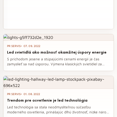
PR SERVIS
07. 09. 2022
Led svietidlá ako možnosť okamžitej úspory energie
S príchodom jesene a stúpajúcimi cenami energií je čas
zamyslieť sa nad úsporou. Výmena klasických svietidiel za
moderné LED svetelné zdroje predstavuje rýchle a efektívne
riešenie, ktoré nielenže zníži náklady na elektrinu, ale aj
skvalitní osvetlenie vo vašich priestoroch. S širokou ponukou
LED panelov a RGB pásikov si každý môže prispôsobiť
osvetlenie podľa svojich potrieb a preferencií.
PR SERVIS
01. 08. 2022
Trendom pre osvetlenie je led technológia
Led technológia sa stala neodmysliteľnou súčasťou
moderného osvetlenia, prinášajúc dlhú životnosť, nízke nároky