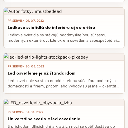
na údržbu a jednoduchú inštaláciu. Vďaka širokej ponuke led
svietidiel si môžete prispôsobiť osvetlenie interiéru aj exteriéru
presne podľa svojich predstáv, pričom dosiahnete nielen
estetický efekt, ale aj výrazné úspory na energiách. S
PR SERVIS
01. 07. 2022
rastúcou popularitou led osvetlenia sa stáva jeho inštalácia
Ledkové svietidlá do interiéru aj exteriéru
prístupnou pre každého, kto chce vylepšiť atmosféru svojho
domova.
Ledkové svietidlá sa stávajú neodmysliteľnou súčasťou
moderných exteriérov, kde okrem osvetlenia zabezpečujú aj
bezpečnosť a estetiku. Ich široký sortiment ponúka možnosti
pre každé prostredie, pričom technológia RGB umožňuje
prispôsobiť farbu osvetlenia podľa nálady či ročného obdobia.
Investícia do týchto úsporných svetelných zdrojov sa rýchlo
PR SERVIS
30. 05. 2022
vracia a prispieva k šetreniu energií.
Led osvetlenie je už štandardom
Led osvetlenie sa stalo neoddeliteľnou súčasťou moderných
domácností a firiem, pričom jeho výhody sú jasné – okamžité
úspory a dlhodobá životnosť. S rastúcimi cenami energií je
výmena klasických žiaroviek za LED svietidlá nielen rozumným
krokom, ale aj investíciou do bezpečnejšieho a
efektívnejšieho osvetlenia. Prechod na LED technológiu
PR SERVIS
31. 01. 2022
predstavuje jednoduchý spôsob, ako znížiť náklady a prispieť k
Univerzálne svetlo = led osvetlenie
udržateľnejšiemu spôsobu života.
S príchodom dlhších dní a kratších nocí sa opäť dostáva do