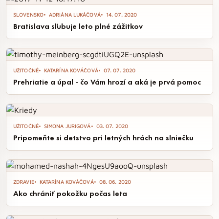
Príďte podporiť domácich vinárov a užiť si nezabudnuteľný
SLOVENSKO
ADRIÁNA LUKÁČOVÁ
14. 07. 2020
zážitok vo vinohrade.
Bratislava sľubuje leto plné zážitkov
UŽITOČNÉ
KATARÍNA KOVÁČOVÁ
07. 07. 2020
Prehriatie a úpal - čo Vám hrozí a aká je prvá pomoc
UŽITOČNÉ
SIMONA JURIGOVÁ
03. 07. 2020
Pripomeňte si detstvo pri letných hrách na slniečku
ZDRAVIE
KATARÍNA KOVÁČOVÁ
08. 06. 2020
Ako chrániť pokožku počas leta