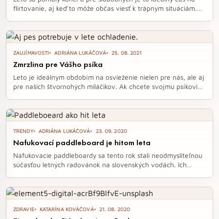
flirtovanie, aj keď to môže občas viesť k trápnym situáciám.
Po pandémii, keď sme stratili kontakt s ľuďmi, môže byť ťažké
nadviazať nové spojenia, no kľúčom je zbaviť sa očakávaní a
sústrediť sa na to, aby sa druhá strana cítila príjemne.
Uvoľnite sa, usmievajte sa a začnite rozhovor s otvorenou
ZAUJÍMAVOSTI
ADRIÁNA LUKÁČOVÁ
25. 08. 2021
otázkou, aby ste si užili prirodzený a bezstarostný flirt.
Zmrzlina pre Vášho psíka
Leto je ideálnym obdobím na osvieženie nielen pre nás, ale aj
pre našich štvornohých miláčikov. Ak chcete svojmu psíkovi
dopriať zmrzlinu, je dôležité vybrať tú správnu, určenú
špeciálne pre psov, a dodržiavať niekoľko zásad. V článku sa
dozviete, aké sú najlepšie možnosti a ako si môžete pripraviť
domácu psíkovskú zmrzlinu.
TRENDY
ADRIÁNA LUKÁČOVÁ
23. 09. 2020
Nafukovací paddleboard je hitom leta
Nafukovacie paddleboardy sa tento rok stali neodmysliteľnou
súčasťou letných radovánok na slovenských vodách. Ich
kombinácia stability, ľahkej prenosnosti a širokého spektra
využitia ich predurčuje na obľúbenosť medzi všetkými
vekovými kategóriami. Či už hľadáte relax pri vode, športové
vyžitie alebo rodinné dobrodružstvo, paddleboard je ideálnym
ZDRAVIE
KATARÍNA KOVÁČOVÁ
21. 08. 2020
spoločníkom na letné dni.