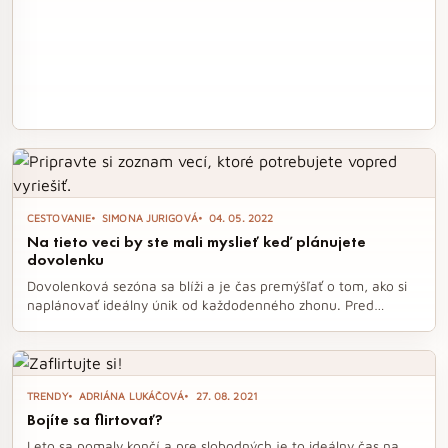
CESTOVANIE
SIMONA JURIGOVÁ
04. 05. 2022
Na tieto veci by ste mali myslieť keď plánujete
dovolenku
Dovolenková sezóna sa blíži a je čas premýšľať o tom, ako si
naplánovať ideálny únik od každodenného zhonu. Pred
odchodom do vysnívanej destinácie je dôležité zohľadniť
niekoľko kľúčových aspektov, ako sú cestovné poistenie, lieky
či platnosť pasov. Naša príručka vám pomôže zabezpečiť, aby
vaša dovolenka prebehla bez problémov a s maximálnym
TRENDY
ADRIÁNA LUKÁČOVÁ
27. 08. 2021
pohodlím.
Bojíte sa flirtovať?
Leto sa pomaly končí a pre slobodných je to ideálny čas na