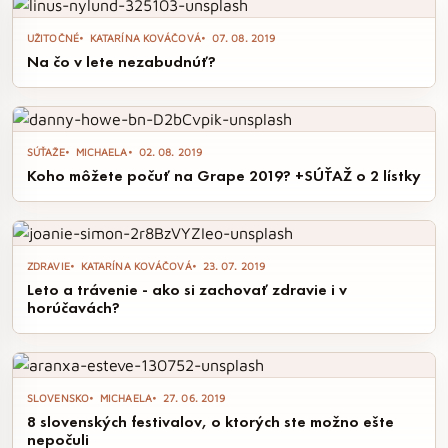
UŽITOČNÉ
KATARÍNA KOVÁČOVÁ
07. 08. 2019
Na čo v lete nezabudnúť?
SÚŤAŽE
MICHAELA
02. 08. 2019
Koho môžete počuť na Grape 2019? +SÚŤAŽ o 2 lístky
ZDRAVIE
KATARÍNA KOVÁČOVÁ
23. 07. 2019
Leto a trávenie - ako si zachovať zdravie i v
horúčavách?
SLOVENSKO
MICHAELA
27. 06. 2019
8 slovenských festivalov, o ktorých ste možno ešte
nepočuli