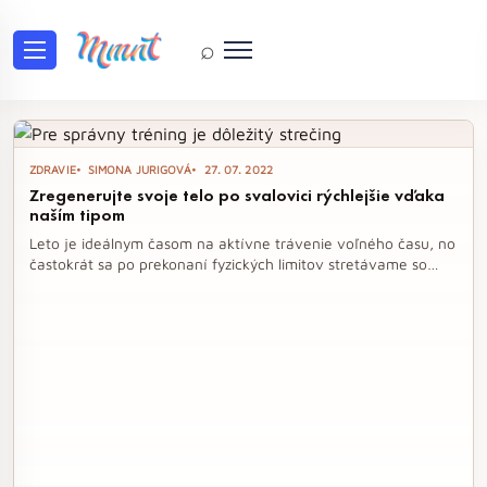
⌕
Tag: leto
ZDRAVIE
SIMONA JURIGOVÁ
27. 07. 2022
Zregenerujte svoje telo po svalovici rýchlejšie vďaka
naším tipom
Leto je ideálnym časom na aktívne trávenie voľného času, no
častokrát sa po prekonaní fyzických limitov stretávame so
svalovicou. Ak sa aj vy zobudíte s bolesťami, nezúfajte –
máme pre vás účinné tipy, ako rýchlejšie zregenerovať svoje
telo a zbaviť sa nepríjemných pocitov. Od správneho
zahrievania pred tréningom až po aktívny pohyb na druhý
deň, objavte osvedčené metódy, ktoré vám pomôžu cítiť sa
lepšie.