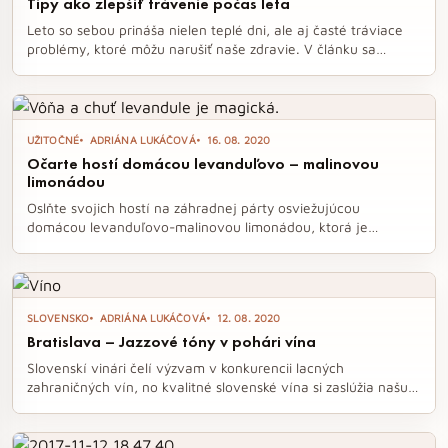
Tipy ako zlepšiť trávenie počas leta
Leto so sebou prináša nielen teplé dni, ale aj časté tráviace
problémy, ktoré môžu narušiť naše zdravie. V článku sa
dozviete, ako sa vyhnúť syndrómu dráždivého čreva, zápche
či páleniu záhy a podporiť tak svoje trávenie aj počas
horúcich mesiacov. Zamerajte sa na správny pitný režim,
konzumáciu probiotík a vyváženú stravu, aby ste si leto užili
UŽITOČNÉ
ADRIÁNA LUKÁČOVÁ
16. 08. 2020
naplno.
Očarte hostí domácou levanduľovo – malinovou
limonádou
Oslňte svojich hostí na záhradnej párty osviežujúcou
domácou levanduľovo-malinovou limonádou, ktorá je
zaručene bez konzervantov a farbív. S jednoduchými
ingredienciami a trochou trpezlivosti si pripravíte lahodný
sirup, ktorý dodá vašim nápojom jedinečnú chuť a vôňu.
Nechajte sa inšpirovať a premeňte bežné posedenie na
SLOVENSKO
ADRIÁNA LUKÁČOVÁ
12. 08. 2020
nezabudnuteľný zážitok.
Bratislava – Jazzové tóny v pohári vína
Slovenskí vinári čelí výzvam v konkurencii lacných
zahraničných vín, no kvalitné slovenské vína si zaslúžia našu
pozornosť. V oblasti Bratislava – Rača, známej svojou
bohatou vinárskou tradíciou, sa chystá podujatie Jazzové tóny
v pohári vína, ktoré spojí lahodné víno s kvalitnou hudbou.