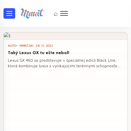
⌕
Tag: Lexus GX
AUTO
MMNT.SK
29. 11. 2021
Taký Lexus GX tu ešte nebol!
Lexus GX 460 sa predstavuje v špeciálnej edícii Black Line,
ktorá kombinuje luxus s vynikajúcimi terénnymi schopnosťami.
Tento model, spojený s Toyotou Land Cruiser, ponúka
jedinečný dizajn a špičkové vybavenie, pričom pod kapotou
sa skrýva silný motor V8. S modernými technológiami a
elegantným interiérom je GX 460 pripravený na
dobrodružstvá aj v tých najnáročnejších podmienkach.