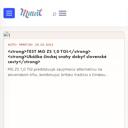
⌕
Tag: MG ZS
AUTO
MMNT.SK
29. 03. 2023
<strong>TEST MG ZS 1,0 TGI:</strong>
<strong>Ukážka čínskej snahy dobyť slovenské
cesty</strong>
MG ZS 1,0 TGI predstavuje zaujímavú alternatívu na
slovenskom trhu, kombinujúc britskú tradíciu s čínskou
inováciou. Toto malé SUV s atraktívnym dizajnom a cenou
pod 17 000 eur ponúka kvalitne spracovaný interiér a
dostatok priestoru, pričom jeho litrový motor poskytuje
dostatočný výkon pre každodenné jazdenie. S týmto modelom
sa MG snaží získať priazeň slovenských motoristov a ukázať,
že cenovo dostupné vozidlo môže byť aj pohodlné a štýlové.