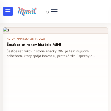
⌕
Tag: MINI
AUTO
MMNT.SK
28. 11. 2021
Šesťdesiat rokov histórie MINI
Šesťdesiat rokov histórie značky MINI je fascinujúcim
príbehom, ktorý spája inováciu, pretekárske úspechy a
nezameniteľný britský duch. Od revolučného modelu MINI
Cooper, ktorý sa stal legendou na pretekárskych okruhoch, až
po moderné elektrické varianty, táto značka neustále
prekvapuje svojich fanúšikov a zachováva si jedinečný
charakter. Spojenie tradície a modernosti robí z MINI ikonu
automobilového sveta, ktorá si zaslúži pozornosť každého
automobilového nadšenca.