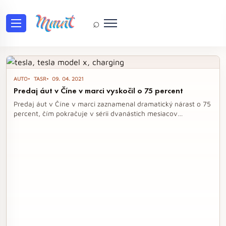
⌕
Tag: Nio
AUTO
TASR
09. 04. 2021
Predaj áut v Číne v marci vyskočil o 75 percent
Predaj áut v Číne v marci zaznamenal dramatický nárast o 75
percent, čím pokračuje v sérii dvanástich mesiacov
nepretržitého rastu. Tento trend odráža rýchle zotavenie
najväčšieho svetového automobilového trhu z koronakrízy a
rastúci záujem o vozidlá s alternatívnymi pohonmi.
Výrobcovia, vrátane domácich a zahraničných značiek,
zvyšujú produkčné kapacity, aby vyhoveli dopytu po
ekologických vozidlách.