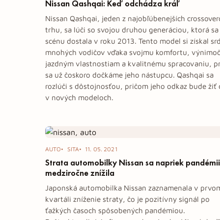
Nissan Qashqai: Keď odchádza kráľ
Nissan Qashqai, jeden z najobľúbenejších crossover
trhu, sa lúči so svojou druhou generáciou, ktorá sa
scénu dostala v roku 2013. Tento model si získal sr
mnohých vodičov vďaka svojmu komfortu, výnimo
jazdným vlastnostiam a kvalitnému spracovaniu, p
sa už čoskoro dočkáme jeho nástupcu. Qashqai sa
rozlúči s dôstojnosťou, pričom jeho odkaz bude žiť 
v nových modeloch.
AUTO
SITA
11. 05. 2021
Strata automobilky Nissan sa napriek pandémii
medziročne znížila
Japonská automobilka Nissan zaznamenala v prvo
kvartáli zníženie straty, čo je pozitívny signál po
ťažkých časoch spôsobených pandémiou.