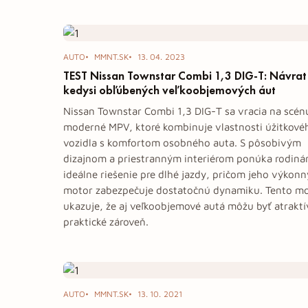
Tag: Nissan
AUTO
MMNT.SK
13. 04. 2023
TEST Nissan Townstar Combi 1,3 DIG-T: Návrat
kedysi obľúbených veľkoobjemových áut
Nissan Townstar Combi 1,3 DIG-T sa vracia na scén
moderné MPV, ktoré kombinuje vlastnosti úžitkové
vozidla s komfortom osobného auta. S pôsobivým
dizajnom a priestranným interiérom ponúka rodin
ideálne riešenie pre dlhé jazdy, pričom jeho výkonn
motor zabezpečuje dostatočnú dynamiku. Tento m
ukazuje, že aj veľkoobjemové autá môžu byť atraktí
praktické zároveň.
AUTO
MMNT.SK
13. 10. 2021