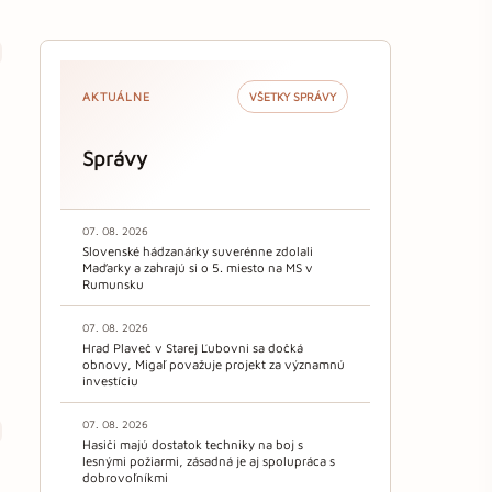
AKTUÁLNE
VŠETKY SPRÁVY
Správy
07. 08. 2026
Slovenské hádzanárky suverénne zdolali
Maďarky a zahrajú si o 5. miesto na MS v
Rumunsku
07. 08. 2026
Hrad Plaveč v Starej Ľubovni sa dočká
obnovy, Migaľ považuje projekt za významnú
investíciu
07. 08. 2026
Hasiči majú dostatok techniky na boj s
lesnými požiarmi, zásadná je aj spolupráca s
dobrovoľníkmi