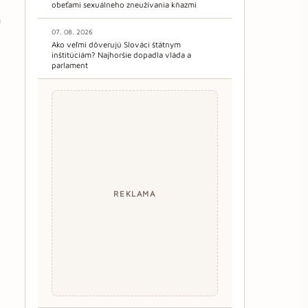
obeťami sexuálneho zneužívania kňazmi
m
07. 08. 2026
Ako veľmi dôverujú Slováci štátnym
inštitúciám? Najhoršie dopadla vláda a
parlament
REKLAMA