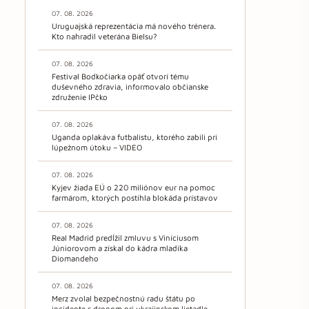
07. 08. 2026
Uruguajská reprezentácia má nového trénera.
Kto nahradil veterána Bielsu?
07. 08. 2026
Festival Bodkočiarka opäť otvorí tému
duševného zdravia, informovalo občianske
združenie IPčko
07. 08. 2026
Uganda oplakáva futbalistu, ktorého zabili pri
lúpežnom útoku – VIDEO
07. 08. 2026
Kyjev žiada EÚ o 220 miliónov eur na pomoc
farmárom, ktorých postihla blokáda prístavov
07. 08. 2026
Real Madrid predĺžil zmluvu s Viníciusom
Júniorovom a získal do kádra mladíka
Diomandeho
07. 08. 2026
Merz zvolal bezpečnostnú radu štátu po
incidente s dronom pri ukrajinskom lietadle