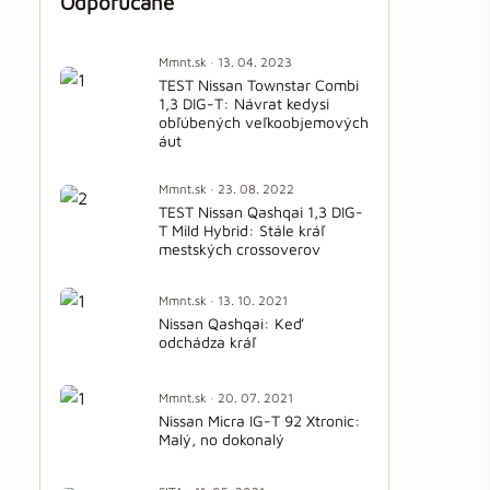
Odporúčané
Mmnt.sk · 13. 04. 2023
TEST Nissan Townstar Combi
1,3 DIG-T: Návrat kedysi
obľúbených veľkoobjemových
áut
Mmnt.sk · 23. 08. 2022
TEST Nissan Qashqai 1,3 DIG-
T Mild Hybrid: Stále kráľ
mestských crossoverov
Mmnt.sk · 13. 10. 2021
Nissan Qashqai: Keď
odchádza kráľ
Mmnt.sk · 20. 07. 2021
Nissan Micra IG-T 92 Xtronic:
Malý, no dokonalý