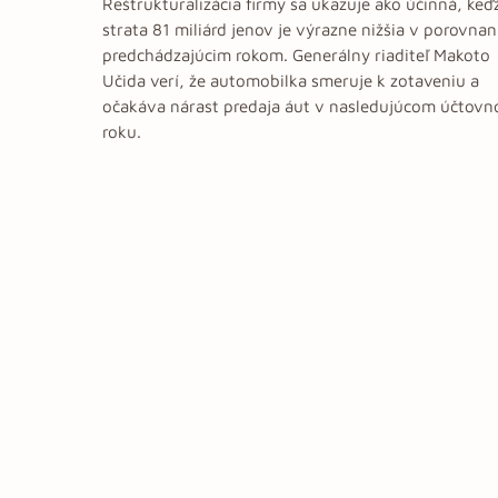
Reštrukturalizácia firmy sa ukazuje ako účinná, keď
strata 81 miliárd jenov je výrazne nižšia v porovnan
predchádzajúcim rokom. Generálny riaditeľ Makoto
Učida verí, že automobilka smeruje k zotaveniu a
očakáva nárast predaja áut v nasledujúcom účtov
roku.