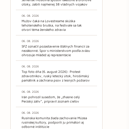
útoky, zabili najmenej 38 vládnych vojakov
06. 08. 2026
Mužov čaká na Lovestreame skúška
tehotenského bruška, na festivale sa tak
otvorí téma ženského zdravia
06. 08. 2026
SFZ označil pozastavenie štátnych financií za
nezákonné. Spor s ministerstvom podľa zväzu
ohrozuje mládež aj reprezentácie
06. 08. 2026
Top foto dňa (6. august 2026): Protest
zdravotníkov, ruský letecký útok, hirošimský
pamätník a záchrana psov z lesných požiarov
06. 08. 2026
Irán pohrozil susedom, že „zhasne celý
Perzský záliv“, pripravil zoznam cieľov
06. 08. 2026
Rusínska komunita žiada zachovanie Múzea
rusínskej kultúry, podporili ju primátori aj
odborné inštitúcie