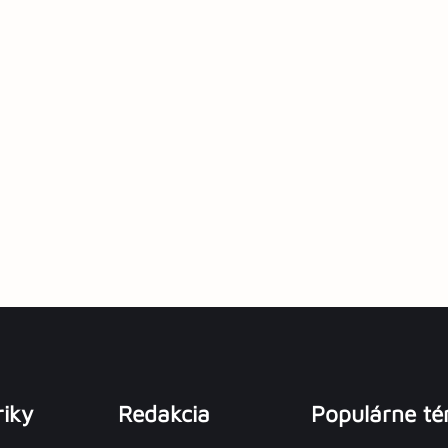
iky
Redakcia
Populárne t