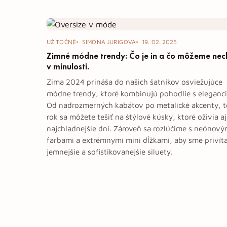
Tag: oblečenie
UŽITOČNÉ
SIMONA JURIGOVÁ
19. 02. 2025
Zimné módne trendy: Čo je in a čo môžeme nec
v minulosti.
Zima 2024 prináša do našich šatníkov osviežujúce
módne trendy, ktoré kombinujú pohodlie s eleganc
Od nadrozmerných kabátov po metalické akcenty, 
rok sa môžete tešiť na štýlové kúsky, ktoré oživia aj
najchladnejšie dni. Zároveň sa rozlúčime s neónový
farbami a extrémnymi mini dĺžkami, aby sme privíta
jemnejšie a sofistikovanejšie siluety.