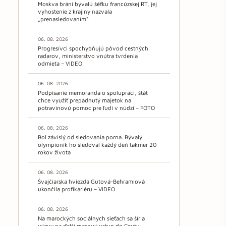
Moskva bráni bývalú šéfku francúzskej RT, jej
vyhostenie z krajiny nazvala
„prenasledovaním“
06. 08. 2026
Progresívci spochybňujú pôvod cestných
radarov, ministerstvo vnútra tvrdenia
odmieta – VIDEO
06. 08. 2026
Podpísanie memoranda o spolupráci, štát
chce využiť prepadnutý majetok na
potravinovú pomoc pre ľudí v núdzi – FOTO
06. 08. 2026
Bol závislý od sledovania porna. Bývalý
olympionik ho sledoval každý deň takmer 20
rokov života
06. 08. 2026
Švajčiarska hviezda Gutová-Behramiová
ukončila profikariéru – VIDEO
06. 08. 2026
Na marockých sociálnych sieťach sa šíria
výzvy na ďalší masový vstup do Ceuty