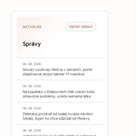
AKTUÁLNE
VŠETKY SPRÁVY
Správy
06. 08. 2026
Slováci využívajú Wolt aj v zahraničí, počet
objednávok stúpol takmer 17-násobne
06. 08. 2026
Na kúpalisku v Diakovciach mali viacerí ľudia
zdravotné problémy, unikla neznáma látka
06. 08. 2026
Zelenskyj prvýkrát od ruskej invázie navštívi
Srbsko, Kyjev ho chce odpútať od Moskvy
06. 08. 2026
Jemenskí Húsíovia spustili raketové a dronové