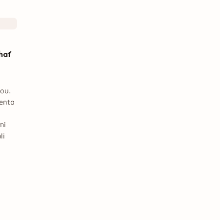
hať
iou.
tento
mi
li