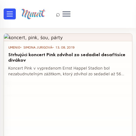
⌕
Tag: Pink
UMENIE
SIMONA JURIGOVÁ
13. 08. 2019
Strhujúci koncert Pink zdvihol zo sedadiel desaťtisíce
divákov
Koncert Pink v vypredanom Ernst Happel Stadion bol
nezabudnuteľným zážitkom, ktorý zdvihol zo sedadiel až 56
tisíc divákov. Speváčka predviedla strhujúcu dvojhodinovú
šou plnú akrobatických kúskov a emotívnych piesní, pričom
atmosféru umocnili svetelné efekty a nadšené publikum.
Svojim vystúpením, vrátane nebezpečných trikov a
veľkolepého finále, si vyslúžila obrovské standing ovation.