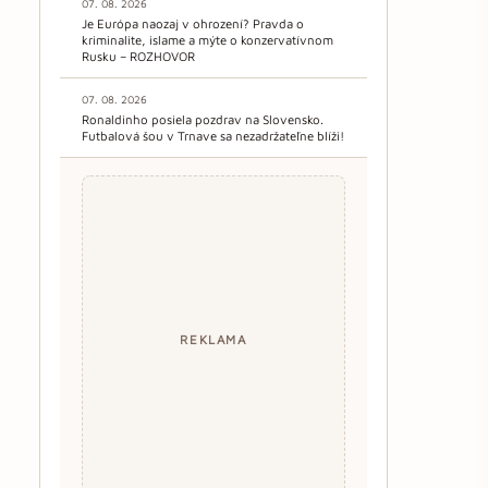
07. 08. 2026
Je Európa naozaj v ohrození? Pravda o
kriminalite, islame a mýte o konzervatívnom
Rusku – ROZHOVOR
07. 08. 2026
Ronaldinho posiela pozdrav na Slovensko.
Futbalová šou v Trnave sa nezadržateľne blíži!
REKLAMA