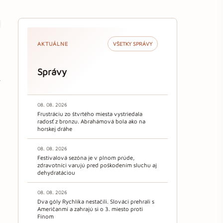
AKTUÁLNE
VŠETKY SPRÁVY
Správy
ý
08. 08. 2026
Frustráciu zo štvrtého miesta vystriedala
radosť z bronzu. Abrahámová bola ako na
horskej dráhe
08. 08. 2026
Festivalová sezóna je v plnom prúde,
zdravotníci varujú pred poškodením sluchu aj
dehydratáciou
08. 08. 2026
Dva góly Rychlíka nestačili. Slováci prehrali s
Američanmi a zahrajú si o 3. miesto proti
Fínom