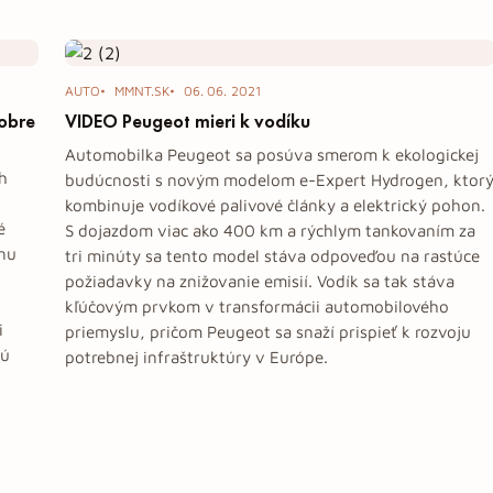
AUTO
MMNT.SK
06. 06. 2021
Dobre
VIDEO Peugeot mieri k vodíku
Automobilka Peugeot sa posúva smerom k ekologickej
ch
budúcnosti s novým modelom e-Expert Hydrogen, ktor
kombinuje vodíkové palivové články a elektrický pohon.
é
S dojazdom viac ako 400 km a rýchlym tankovaním za
nu
tri minúty sa tento model stáva odpoveďou na rastúce
požiadavky na znižovanie emisií. Vodík sa tak stáva
kľúčovým prvkom v transformácii automobilového
i
priemyslu, pričom Peugeot sa snaží prispieť k rozvoju
jú
potrebnej infraštruktúry v Európe.