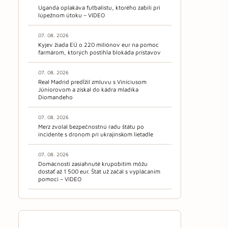
Uganda oplakáva futbalistu, ktorého zabili pri
lúpežnom útoku – VIDEO
07. 08. 2026
Kyjev žiada EÚ o 220 miliónov eur na pomoc
farmárom, ktorých postihla blokáda prístavov
07. 08. 2026
Real Madrid predĺžil zmluvu s Viníciusom
Júniorovom a získal do kádra mladíka
Diomandeho
07. 08. 2026
Merz zvolal bezpečnostnú radu štátu po
incidente s dronom pri ukrajinskom lietadle
07. 08. 2026
Domácnosti zasiahnuté krupobitím môžu
dostať až 1 500 eur. Štát už začal s vyplácaním
pomoci – VIDEO