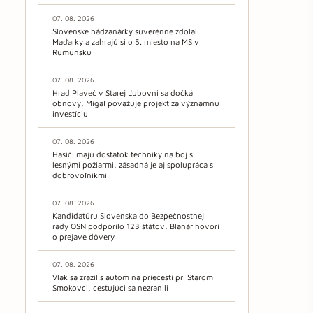
07. 08. 2026
Slovenské hádzanárky suverénne zdolali
Maďarky a zahrajú si o 5. miesto na MS v
Rumunsku
07. 08. 2026
Hrad Plaveč v Starej Ľubovni sa dočká
obnovy, Migaľ považuje projekt za významnú
investíciu
07. 08. 2026
Hasiči majú dostatok techniky na boj s
lesnými požiarmi, zásadná je aj spolupráca s
dobrovoľníkmi
07. 08. 2026
Kandidatúru Slovenska do Bezpečnostnej
rady OSN podporilo 123 štátov, Blanár hovorí
o prejave dôvery
07. 08. 2026
Vlak sa zrazil s autom na priecestí pri Starom
Smokovci, cestujúci sa nezranili