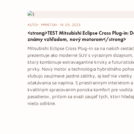
Tag: plug-in
AUTO
MMNT.SK
14. 05. 2023
<strong>TEST Mitsubishi Eclipse Cross Plug-in: 
známy vzhľadom, nový motorom</strong>
Mitsubishi Eclipse Cross Plug-in sa na našich cestá
prezentuje ako moderné SUV s výrazným dizajnom,
ktorý kombinuje extravagantné krivky a futuristick
prvky. Nový motor a technológia hybridného poho
sľubujú zaujímavé jazdné zážitky, aj keď nie všetky
očakávania sa naplnia. S priestranným interiérom a
kvalitným spracovaním ponúka komfort pre vodiča 
pasažierov, pričom sa snaží zaujať tých, ktorí hľada
niečo odlišné.