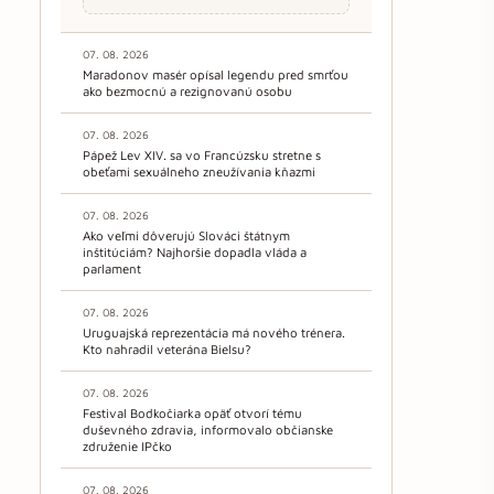
07. 08. 2026
Maradonov masér opísal legendu pred smrťou
ako bezmocnú a rezignovanú osobu
07. 08. 2026
Pápež Lev XIV. sa vo Francúzsku stretne s
obeťami sexuálneho zneužívania kňazmi
07. 08. 2026
Ako veľmi dôverujú Slováci štátnym
inštitúciám? Najhoršie dopadla vláda a
parlament
07. 08. 2026
Uruguajská reprezentácia má nového trénera.
Kto nahradil veterána Bielsu?
07. 08. 2026
Festival Bodkočiarka opäť otvorí tému
duševného zdravia, informovalo občianske
združenie IPčko
07. 08. 2026