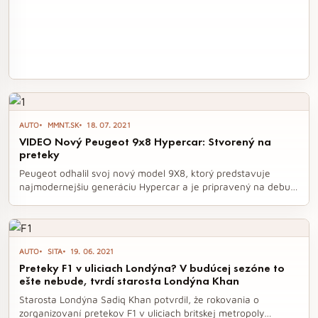
AUTO
MMNT.SK
18. 07. 2021
VIDEO Nový Peugeot 9x8 Hypercar: Stvorený na
preteky
Peugeot odhalil svoj nový model 9X8, ktorý predstavuje
najmodernejšiu generáciu Hypercar a je pripravený na debut
v prestížnom seriáli FIA World Endurance Championship. Tento
pretekársky automobil, inšpirovaný úspešnými predchodcami,
sa vyznačuje revolučným dizajnom a hybridným pohonom,
ktorý posúva hranice automobilového výkonu a technológie.
AUTO
SITA
19. 06. 2021
Model 9X8, s unikátnym aerodynamickým prevedením a
Preteky F1 v uliciach Londýna? V budúcej sezóne to
modernými svetelnými prvkami, sľubuje vzrušujúce preteky v
ešte nebude, tvrdí starosta Londýna Khan
nadchádzajúcej sezóne.
Starosta Londýna Sadiq Khan potvrdil, že rokovania o
zorganizovaní pretekov F1 v uliciach britskej metropoly