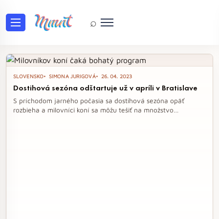
⌕
Tag: preteky
SLOVENSKO
SIMONA JURIGOVÁ
26. 04. 2023
Dostihová sezóna odštartuje už v apríli v Bratislave
S príchodom jarného počasia sa dostihová sezóna opäť
rozbieha a milovníci koní sa môžu tešiť na množstvo
atraktívnych podujatí. Hlavným dejiskom pretekania bude
Závodisko v Starom Háji v Bratislave, kde sa počas roka
uskutoční 19 zaujímavých dostihových dní. Na programe sú
klasické rovinové dostihy, klusáci aj steeplechase, vrátane
veľkolepých akcií ako Turf gala či Slovenské derby.