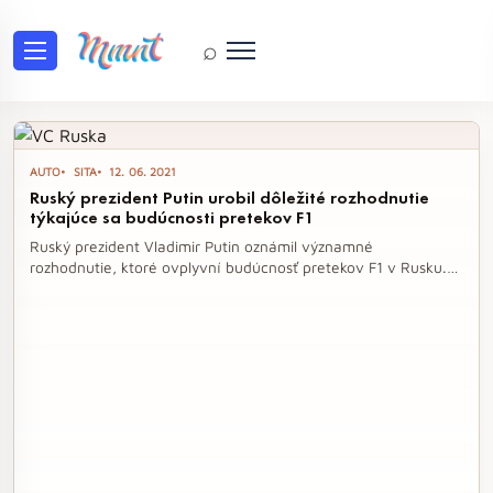
⌕
Tag: Putin
AUTO
SITA
12. 06. 2021
Ruský prezident Putin urobil dôležité rozhodnutie
týkajúce sa budúcnosti pretekov F1
Ruský prezident Vladimir Putin oznámil významné
rozhodnutie, ktoré ovplyvní budúcnosť pretekov F1 v Rusku.
Organizátori Veľkej ceny Ruska v Soči budú oslobodení od
platenia daní až do konca roka 2025, čo naznačuje Putinovu
podporu pre túto prestížnu motoristickú udalosť. Napriek
tomu sa v súvislosti s pretekmi objavujú špekulácie o možnom
presune dejiska, keďže niektorí kritici poukazujú na
nedostatok atraktívnych momentov na okruhu v Soči.