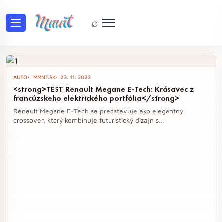
⌕
Tag: Renault Megane E-Tech
AUTO
MMNT.SK
23. 11. 2022
<strong>TEST Renault Megane E-Tech: Krásavec z
francúzskeho elektrického portfólia</strong>
Renault Megane E-Tech sa predstavuje ako elegantný
crossover, ktorý kombinuje futuristický dizajn s
najmodernejšou technológiou. Tento model, postavený na
platforme pre elektrické vozidlá, sľubuje priestranný interiér a
pohodlnú jazdu, pričom jeho výkon a dojazd prekonávajú
očakávania. Jazda s týmto automobilom je skutočným
zážitkom, ktorý spája luxus s ekologickým prístupom.