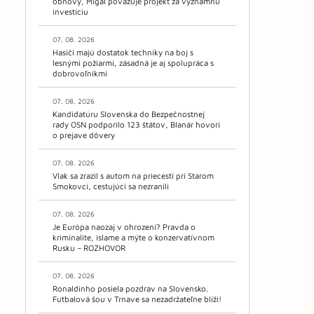
obnovy, Migaľ považuje projekt za významnú
investíciu
07. 08. 2026
Hasiči majú dostatok techniky na boj s
lesnými požiarmi, zásadná je aj spolupráca s
dobrovoľníkmi
07. 08. 2026
Kandidatúru Slovenska do Bezpečnostnej
rady OSN podporilo 123 štátov, Blanár hovorí
o prejave dôvery
07. 08. 2026
Vlak sa zrazil s autom na priecestí pri Starom
Smokovci, cestujúci sa nezranili
07. 08. 2026
Je Európa naozaj v ohrození? Pravda o
kriminalite, islame a mýte o konzervatívnom
Rusku – ROZHOVOR
07. 08. 2026
Ronaldinho posiela pozdrav na Slovensko.
Futbalová šou v Trnave sa nezadržateľne blíži!