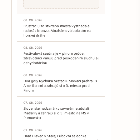
08. 08. 2026
Frustráciu zo štvrtého miesta vystriedala
radosť z bronzu. Abrahámová bola ako na
horskej dráhe
08. 08. 2026
Festivalová sezóna je v plnom prúde,
zdravotníci varujú pred poškodením sluchu aj
dehydratáciou
08. 08. 2026
Dva góly Rychlíka nestačili. Slováci prehrali s
Američanmi a zahrajú si o 3. miesto proti
Fínom
07. 08. 2026
Slovenské hádzanárky suverénne zdolali
Maďarky a zahrajú si o 5. miesto na MS v
Rumunsku
07. 08. 2026
Hrad Plaveč v Starej Ľubovni sa dočká