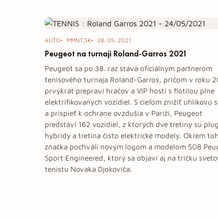
Tag: Roland-Garros
AUTO
MMNT.SK
28. 05. 2021
Peugeot na turnaji Roland-Garros 2021
Peugeot sa po 38. raz stáva oficiálnym partnerom
tenisového turnaja Roland-Garros, pričom v roku 
prvýkrát prepraví hráčov a VIP hostí s flotilou plne
elektrifikovaných vozidiel. S cieľom znížiť uhlíkovú 
a prispieť k ochrane ovzdušia v Paríži, Peugeot
predstaví 162 vozidiel, z ktorých dve tretiny sú plu
hybridy a tretina čisto elektrické modely. Okrem to
značka pochváli novým logom a modelom 508 Peu
Sport Engineered, ktorý sa objaví aj na tričku svet
tenistu Novaka Djokoviča.