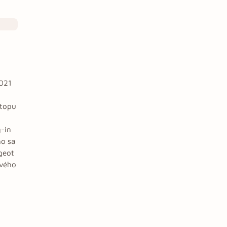
2021
stopu
g-in
ho sa
geot
ového