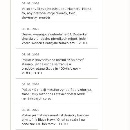
08. 08. 2026
Volko chváli svojho nástupcu Machatu. Má na
to, aby prekonal moje rekordy, tvrdí
slovenský rekordér
08. 08. 2026
Desivo vyzerajúca nehoda na D1. Dodávka
zhorela v priebehu niekoľkých minút, jeden
vodič skončil s vážnymi zraneniami – VIDEO
08. 08. 2026
Požiar v Braväcove sa rozšíril až na desať
stavieb, jedna osoba sa zranila a
predpokladaná škoda je 400-tisíc eur –
VIDEO, FOTO
08. 08. 2026
Počas MS chceli Messiho vyhodiť do vzduchu,
francúzsky rozhodca Letexier dostal 6000
nenávistných správ
08. 08. 2026
Požiar pri Trstíne zamestnal desiatky hasičov
aj vrtuľník Black Hawk. Oheň sa rozšíril na
približne 130 hektárov – FOTO