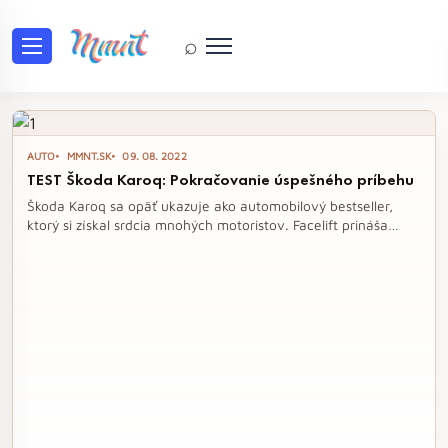
⌕
Tag: Škoda Karoq
AUTO
MMNT.SK
09. 08. 2022
TEST Škoda Karoq: Pokračovanie úspešného príbehu
Škoda Karoq sa opäť ukazuje ako automobilový bestseller,
ktorý si získal srdcia mnohých motoristov. Facelift prináša
decentné, no účinné zmeny, ktoré posúvajú komfort a
bezpečnosť na novú úroveň. S prepracovaným interiérom a
modernými technológiami ponúka Karoq jazdu, na ktorú sa
nezabúda.