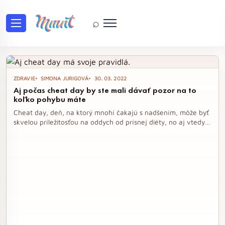
⌕
Tag: strava
ZDRAVIE
SIMONA JURIGOVÁ
30. 03. 2022
Aj počas cheat day by ste mali dávať pozor na to
koľko pohybu máte
Cheat day, deň, na ktorý mnohí čakajú s nadšením, môže byť
skvelou príležitosťou na oddych od prísnej diéty, no aj vtedy
je dôležité mať na pamäti pohyb a kvalitu jedla. Namiesto
bezhlavého prejedania sa je lepšie naplánovať si jedlá a
dopriať si viac aktivity, aby ste spálili prijaté kalórie. S
rozumným prístupom si môžete užiť obľúbené jedlá bez
výčitiek a zároveň sa postarať o svoje zdravie.