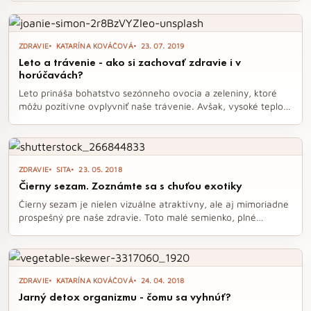
zastaraný názor, ktorý pretrváva dodnes, nás odrádza od
konzumácie zdravých tukov, ktoré sú nevyhnutné pre naše
zdravie a pohodu. Je čas zbaviť sa týchto mylných predstáv a
ZDRAVIE
KATARÍNA KOVÁČOVÁ
23. 07. 2019
začať sa sústrediť na skutočné zdroje výživy.
Leto a trávenie - ako si zachovať zdravie i v
horúčavách?
Leto prináša bohatstvo sezónneho ovocia a zeleniny, ktoré
môžu pozitívne ovplyvniť naše trávenie. Avšak, vysoké teploty
a nepravidelná strava často spôsobujú tráviace ťažkosti. Ako
si udržať zdravé trávenie aj počas horúčav?
ZDRAVIE
SITA
23. 05. 2018
Čierny sezam. Zoznámte sa s chuťou exotiky
Čierny sezam je nielen vizuálne atraktívny, ale aj mimoriadne
prospešný pre naše zdravie. Toto malé semienko, plné
vitamínov a minerálov, môže výrazne zlepšiť naše trávenie,
podporiť imunitu a dokonca prispieť k dlhšiemu životu.
Objavte jeho jedinečnú chuť a trendy využitie v kuchyni,
ktoré oživí vaše jedlá a dodá im exotický nádych.
ZDRAVIE
KATARÍNA KOVÁČOVÁ
24. 04. 2018
Jarný detox organizmu - čomu sa vyhnúť?