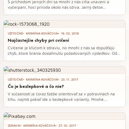
S príchodom jarných dní sa mnohí z nás cítia unavení a
vyčerpaní, hoci príroda okolo nás ožíva. Jarný detox
organizmu je ideálnou príležitosťou na odľahčenie jedálnička
a zlepšenie celkového pocitu. V článku sa dozviete, ktorým
potravinám by ste sa mali vyhnúť, aby ste sa cítili plní energie
a vitality.
UŽITOČNÉ
KATARÍNA KOVÁČOVÁ
16. 02. 2018
Najčastejšie chyby pri cvičení
Cvičenie je kľúčom k zdraviu, no mnohí z nás sa dopúšťajú
chýb, ktoré bránia dosiahnutiu požadovaných výsledkov. Od
nedostatočnej kombinácie pohybu a stravy až po ignorovanie
regenerácie – tieto faktory môžu zásadne ovplyvniť náš
pokrok. Objavte najčastejšie chyby, ktorým sa treba vyhnúť,
aby ste sa vyhli frustrácii a dosiahli svoje ciele.
UŽITOČNÉ
KATARÍNA KOVÁČOVÁ
23. 11. 2017
Čo je bezlepkové a čo nie?
V súčasnosti je čoraz ťažšie orientovať sa v potravinách na
trhu, najmä pokiaľ ide o bezlepkové varianty. Mnohé
potraviny, ako špalda, kamut či bulgur, obsahujú lepok a sú
nevhodné pre celiatikov, čo môže viesť k zmätku pri čítaní
etikiet. Na druhej strane, múky ako kokosová, mandľová či
cícerová sú skvelou voľbou pre bezlepkovú diétu a ponúkajú
ZDRAVIE
KATARÍNA KOVÁČOVÁ
27. 10. 2017
množstvo zdravotných výhod.