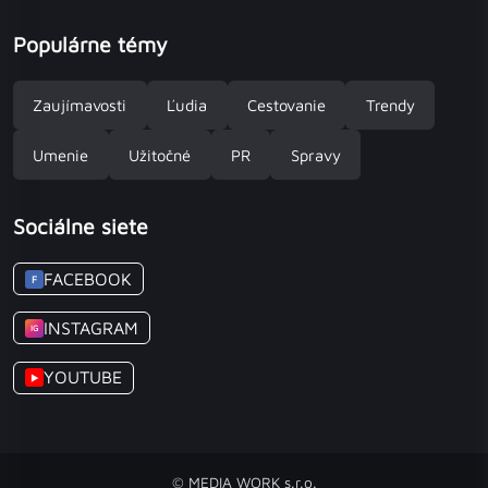
Populárne témy
Zaujímavosti
Ľudia
Cestovanie
Trendy
Umenie
Užitočné
PR
Spravy
Sociálne siete
FACEBOOK
F
INSTAGRAM
IG
YOUTUBE
▶
© MEDIA WORK s.r.o.