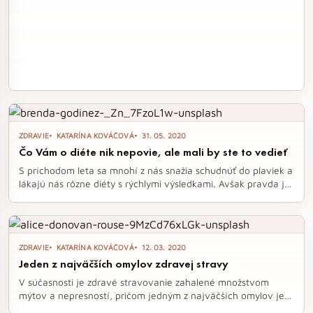
ZDRAVIE
KATARÍNA KOVÁČOVÁ
31. 05. 2020
Čo Vám o diéte nik nepovie, ale mali by ste to vedieť
S príchodom leta sa mnohí z nás snažia schudnúť do plaviek a
lákajú nás rôzne diéty s rýchlymi výsledkami. Avšak pravda je,
že tieto zázračné metódy často vedú len k dočasným
úspechom a jojo efektu, pričom ignorujú dôležité aspekty
zdravého stravovania. Čo všetko by ste mali vedieť o diétach,
ktoré vám nikto nepovie?
ZDRAVIE
KATARÍNA KOVÁČOVÁ
12. 03. 2020
Jeden z najväčších omylov zdravej stravy
V súčasnosti je zdravé stravovanie zahalené množstvom
mýtov a nepresností, pričom jedným z najväčších omylov je
presvedčenie, že tuky sú nepriateľom číslo jeden. Tento