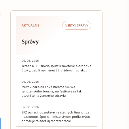
AKTUÁLNE
VŠETKY SPRÁVY
Správy
k
06. 08. 2026
Jemenskí Húsíovia spustili raketové a dronové
útoky, zabili najmenej 38 vládnych vojakov
06. 08. 2026
Mužov čaká na Lovestreame skúška
tehotenského bruška, na festivale sa tak
otvorí téma ženského zdravia
06. 08. 2026
SFZ označil pozastavenie štátnych financií za
nezákonné. Spor s ministerstvom podľa zväzu
ohrozuje mládež aj reprezentácie