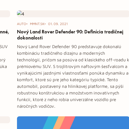
AUTO
MMNT.SK
01. 09. 2021
inné,
Nový Land Rover Defender 90: Definícia tradičnej
dokonalosti
 SUV
Nový Land Rover Defender 90 predstavuje dokonalú
kombináciu tradičného dizajnu a moderných
orý
technológií, pričom sa posúva od klasického off-roadu 
núka
prémiovému SUV. S trojlitrovým naftovým šesťvalcom a
vynikajúcimi jazdnými vlastnosťami ponúka dynamiku a
komfort, ktoré sú pre jeho kategóriu typické. Tento
automobil, postavený na hliníkovej platforme, sa pýši
robustnou konštrukciou a množstvom inovatívnych
funkcií, ktoré z neho robia univerzálne vozidlo pre
náročných vodičov.