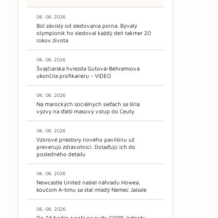
06. 08. 2026
Bol závislý od sledovania porna. Bývalý
olympionik ho sledoval každý deň takmer 20
rokov života
06. 08. 2026
Švajčiarska hviezda Gutová-Behramiová
ukončila profikariéru – VIDEO
06. 08. 2026
Na marockých sociálnych sieťach sa šíria
výzvy na ďalší masový vstup do Ceuty
06. 08. 2026
Vzorové priestory nového pavilónu už
preverujú zdravotníci. Dolaďujú ich do
posledného detailu
06. 08. 2026
Newcastle United našiel náhradu Howea,
koučom A-tímu sa stal mladý Nemec Jaissle
06. 08. 2026
Do 24 hodín z poľa na pulty COOP Jednoty