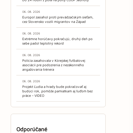
06. 08. 2026
Europol zasiahol proti prevádzačským sieťam,
cez Slovensko vozili migrantov na Západ
06. 08. 2026
Extrémne horúčavy pokračujú, druhý deň po
sebe padol teplotný rekord
06. 08. 2026
Polícia zasahovala v Kórejskej futbalovej
asociácii pre podozrenia z nezákonného
angažovania trénera
06. 08. 2026
Projekt Ľudia a hrady bude pokračovať aj
budúci rok, pomôže pamiatkam aj ľuďom bez
práce – VIDEO
Odporúčané