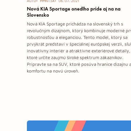
AUTO
MMNT.SK
06. 07. 2021
Nová KIA Sportage onedlho príde aj na na
Slovensko
Nová KIA Sportage prichádza na slovenský trh s
revolučným dizajnom, ktorý kombinuje moderné pr
robustnosťou a eleganciou. Tento model, ktorý sa
prvýkrát predstaví v špeciálnej európskej verzii, sľ
inovatívny interiér a atraktívne exteriérové detaily,
ktoré určite zaujmú široké spektrum zákazníkov.
Pripravte sa na SUV, ktoré posúva hranice dizajnu 
komfortu na novú úroveň.