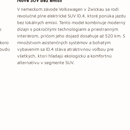
Nové SUV bez emisií
V nemeckom závode Volkswagen v Zwickau sa rodí
revolučné plne elektrické SUV ID.4, ktoré ponúka jazdu
bez lokálnych emisií. Tento model kombinuje moderný
o
dizajn s pokročilými technológiami a priestranným
interiérom, pričom jeho dojazd dosahuje až 520 km. S
skoro
množstvom asistenčných systémov a bohatým
 budú
vybavením sa ID.4 stáva atraktívnou voľbou pre
všetkých, ktorí hľadajú ekologickú a komfortnú
alternatívu v segmente SUV.