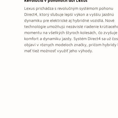
Revolúcia v pohonoch áut Lexus
Lexus prichádza s revolučným systémom pohonu
Direct4, ktorý sľubuje lepší výkon a vyššiu jazdnú
dynamiku pre elektrické aj hybridné vozidlá. Nové
technológie umožňujú nezávislé riadenie krútiaceh
momentu na všetkých štyroch kolesách, čo zvyšuje
komfort a dynamiku jazdy. Systém Direct4 sa už čo
objaví v rôznych modeloch značky, pričom hybridy
mať tiež možnosť využiť jeho výhody.