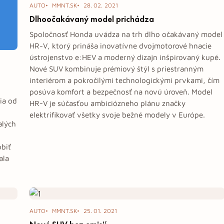
AUTO
MMNT.SK
28. 02. 2021
Dlhoočakávaný model prichádza
Spoločnosť Honda uvádza na trh dlho očakávaný model
HR-V, ktorý prináša inovatívne dvojmotorové hnacie
ústrojenstvo e:HEV a moderný dizajn inšpirovaný kupé.
Nové SUV kombinuje prémiový štýl s priestranným
interiérom a pokročilými technologickými prvkami, čím
posúva komfort a bezpečnosť na novú úroveň. Model
ia od
HR-V je súčasťou ambiciózneho plánu značky
elektrifikovať všetky svoje bežné modely v Európe.
alých
obiť
ala
AUTO
MMNT.SK
25. 01. 2021