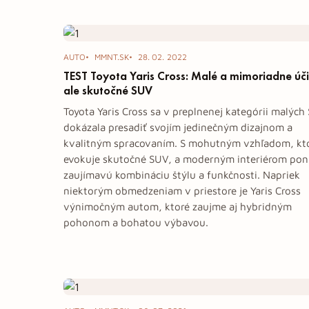
Tag: SUV
AUTO
MMNT.SK
28. 02. 2022
TEST Toyota Yaris Cross: Malé a mimoriadne úč
ale skutočné SUV
Toyota Yaris Cross sa v preplnenej kategórii malých
dokázala presadiť svojím jedinečným dizajnom a
kvalitným spracovaním. S mohutným vzhľadom, kt
evokuje skutočné SUV, a moderným interiérom po
zaujímavú kombináciu štýlu a funkčnosti. Napriek
niektorým obmedzeniam v priestore je Yaris Cross
výnimočným autom, ktoré zaujme aj hybridným
pohonom a bohatou výbavou.