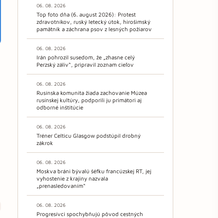
06. 08. 2026
Top foto dňa (6. august 2026): Protest
zdravotníkov, ruský letecký útok, hirošimský
pamätník a záchrana psov z lesných požiarov
06. 08. 2026
Irán pohrozil susedom, že „zhasne celý
Perzský záliv“, pripravil zoznam cieľov
06. 08. 2026
Rusínska komunita žiada zachovanie Múzea
rusínskej kultúry, podporili ju primátori aj
odborné inštitúcie
06. 08. 2026
Tréner Celticu Glasgow podstúpil drobný
zákrok
06. 08. 2026
Moskva bráni bývalú šéfku francúzskej RT, jej
vyhostenie z krajiny nazvala
„prenasledovaním“
06. 08. 2026
Progresívci spochybňujú pôvod cestných