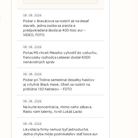
08. 08. 2026
Požiar v Braväcove sa rozšíril až na desať
stavieb, jedna osoba sa zranila a
predpokladaná škoda je 400-tisíc eur –
VIDEO, FOTO
08. 08. 2026
Počas MS chceli Messiho vyhodiť do vzduchu,
francúzsky rozhodca Letexier dostal 6000
nenávistných správ
08. 08. 2026
Požiar pri Trstíne zamestnal desiatky hasičov
aj vrtuľník Black Hawk. Oheň sa rozšíril na
približne 130 hektárov – FOTO
08. 08. 2026
Na kurte koncentrácia, mimo neho zábava.
Rastú nám talenty, tvrdí Lukáš Lacko
08. 08. 2026
Likvidácia firmy nemusí byť jednoduchá.
Jedna chyba môže podnikateľov stáť tisíce eur