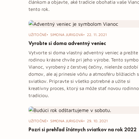
článkom a objavte, aké tradície obohatia vaše Vian
tento rok.
UŽITOČNÉ
SIMONA JURIGOVÁ
22. 11. 2021
Vyrobte si doma adventný veniec
Vytvorte si doma vlastný adventný veniec a prežite
rodinou krásne chvíle pri jeho výrobe. Tento symbo
Vianoc, vyrobený z čerstvej čečiny, nielenže ozdobí
domov, ale aj prinesie vôňu a atmosféru blížiacich 
sviatkov. Pripravte si všetko potrebné a užite si
kreatívny proces, ktorý sa môže stať novou rodinn
tradíciou.
UŽITOČNÉ
SIMONA JURIGOVÁ
29. 10. 2021
Pozri si prehľad štátnych sviatkov na rok 2022