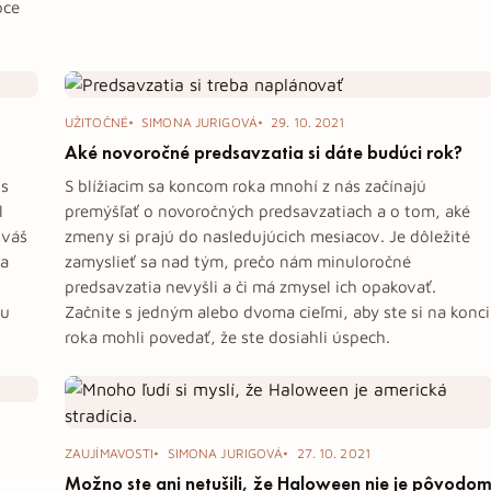
oce
UŽITOČNÉ
SIMONA JURIGOVÁ
29. 10. 2021
Aké novoročné predsavzatia si dáte budúci rok?
 s
S blížiacim sa koncom roka mnohí z nás začínajú
l
premýšľať o novoročných predsavzatiach a o tom, aké
 váš
zmeny si prajú do nasledujúcich mesiacov. Je dôležité
sa
zamyslieť sa nad tým, prečo nám minuloročné
predsavzatia nevyšli a či má zmysel ich opakovať.
ou
Začnite s jedným alebo dvoma cieľmi, aby ste si na konci
roka mohli povedať, že ste dosiahli úspech.
ZAUJÍMAVOSTI
SIMONA JURIGOVÁ
27. 10. 2021
Možno ste ani netušili, že Haloween nie je pôvodo