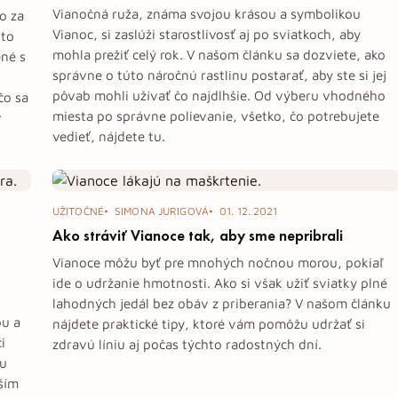
Vianočná ruža, známa svojou krásou a symbolikou
o za
Vianoc, si zaslúži starostlivosť aj po sviatkoch, aby
kto
mohla prežiť celý rok. V našom článku sa dozviete, ako
ené s
správne o túto náročnú rastlinu postarať, aby ste si jej
pôvab mohli užívať čo najdlhšie. Od výberu vhodného
čo sa
miesta po správne polievanie, všetko, čo potrebujete
v
vedieť, nájdete tu.
UŽITOČNÉ
SIMONA JURIGOVÁ
01. 12. 2021
Ako stráviť Vianoce tak, aby sme nepribrali
Vianoce môžu byť pre mnohých nočnou morou, pokiaľ
ide o udržanie hmotnosti. Ako si však užiť sviatky plné
lahodných jedál bez obáv z priberania? V našom článku
ou a
nájdete praktické tipy, ktoré vám pomôžu udržať si
i
zdravú líniu aj počas týchto radostných dní.
ou
ším