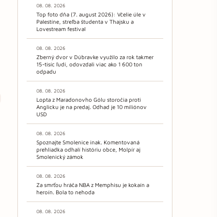
08. 08. 2026
Top foto dňa (7. august 2026): Včelie úle v
Palestíne, streľba študenta v Thajsku a
Lovestream festival
08. 08. 2026
Zberný dvor v Dúbravke využilo za rok takmer
15-tisíc ľudí, odovzdali viac ako 1 600 ton
odpadu
08. 08. 2026
Lopta z Maradonovho Gólu storočia proti
Anglicku je na predaj. Odhad je 10 miliónov
USD
08. 08. 2026
Spoznajte Smolenice inak. Komentovaná
prehliadka odhalí históriu obce, Molpír aj
Smolenický zámok
08. 08. 2026
Za smrťou hráča NBA z Memphisu je kokaín a
heroín. Bola to nehoda
08. 08. 2026