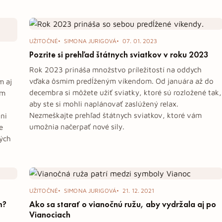
UŽITOČNÉ
SIMONA JURIGOVÁ
07. 01. 2023
Pozrite si prehľad štátnych sviatkov v roku 2023
Rok 2023 prináša množstvo príležitostí na oddych
vďaka ôsmim predĺženým víkendom. Od januára až do
m aj
decembra si môžete užiť sviatky, ktoré sú rozložené tak,
om
aby ste si mohli naplánovať zaslúžený relax.
Nezmeškajte prehľad štátnych sviatkov, ktoré vám
ni
umožnia načerpať nové sily.
e
vých
UŽITOČNÉ
SIMONA JURIGOVÁ
21. 12. 2021
m?
Ako sa starať o vianočnú ružu, aby vydržala aj po
Vianociach