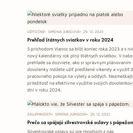
Tag: sviatky
UŽITOČNÉ
SIMONA JURIGOVÁ
29. 12. 2023
Prehľad štátnych sviatkov v roku 2024
S príchodom Vianoc sa blíži koniec roka 2023 a s ní
nový kalendárny rok plný štátnych sviatkov. V naš
prehľade sa dozviete, ako si správnym plánovaním
dovolenky môžete užiť predĺžené víkendy a využiť d
pracovného pokoja na výlety a oddych. Nezmeškajt
príležitosť na efektívne využitie svojich dovolenko
dní v roku 2024.
ZAUJÍMAVOSTI
SIMONA JURIGOVÁ
25. 12. 2021
Prečo sa spájajú silvestrovské oslavy s pápežo
Silvestrovské oslavy sú pre mnohých z nás