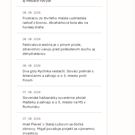
aj mesiace navyše
08. 08. 2026
Frustráciu zo štvrtého miesta vystriedala
radosť z bronzu. Abrahámová bola ako na
horskej dráhe
08. 08. 2026
Festivalová sezóna je v plnom prúde,
zdravotníci varujú pred poškodením sluchu aj
dehydratáciou
08. 08. 2026
Dva góly Rychlíka nestačili. Slováci prehrali s
Američanmi a zahrajú si o 3. miesto proti
Fínom
07. 08. 2026
Slovenské hádzanárky suverénne zdolali
Maďarky a zahrajú si o 5. miesto na MS v
Rumunsku
07. 08. 2026
Hrad Plaveč v Starej Ľubovni sa dočká
obnovy, Migaľ považuje projekt za významnú
investíciu