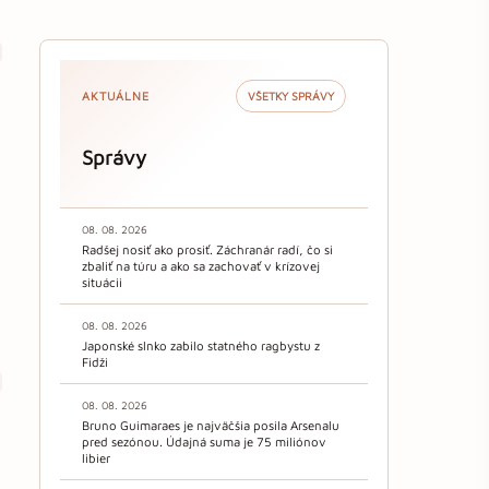
AKTUÁLNE
VŠETKY SPRÁVY
Správy
08. 08. 2026
Radšej nosiť ako prosiť. Záchranár radí, čo si
zbaliť na túru a ako sa zachovať v krízovej
situácii
08. 08. 2026
Japonské slnko zabilo statného ragbystu z
Fidži
08. 08. 2026
Bruno Guimaraes je najväčšia posila Arsenalu
pred sezónou. Údajná suma je 75 miliónov
libier