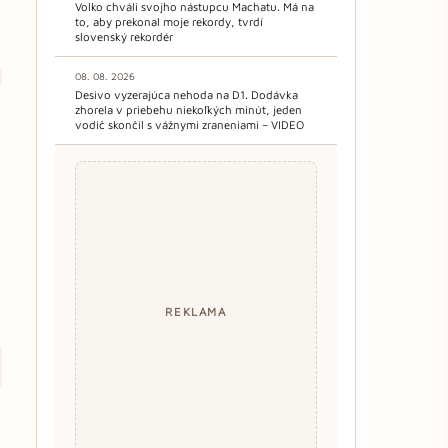
Volko chváli svojho nástupcu Machatu. Má na
to, aby prekonal moje rekordy, tvrdí
slovenský rekordér
08. 08. 2026
Desivo vyzerajúca nehoda na D1. Dodávka
zhorela v priebehu niekoľkých minút, jeden
vodič skončil s vážnymi zraneniami – VIDEO
REKLAMA
m