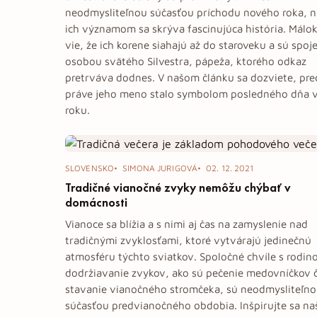
neodmysliteľnou súčasťou príchodu nového roka, n
ich významom sa skrýva fascinujúca história. Málo
vie, že ich korene siahajú až do staroveku a sú spoj
osobou svätého Silvestra, pápeža, ktorého odkaz
pretrváva dodnes. V našom článku sa dozviete, pre
práve jeho meno stalo symbolom posledného dňa 
roku.
SLOVENSKO
SIMONA JURIGOVÁ
02. 12. 2021
Tradičné vianočné zvyky nemôžu chýbať v
domácnosti
Vianoce sa blížia a s nimi aj čas na zamyslenie nad
tradičnými zvyklosťami, ktoré vytvárajú jedinečnú
atmosféru týchto sviatkov. Spoločné chvíle s rodin
dodržiavanie zvykov, ako sú pečenie medovníčkov č
stavanie vianočného stromčeka, sú neodmysliteľn
súčasťou predvianočného obdobia. Inšpirujte sa na