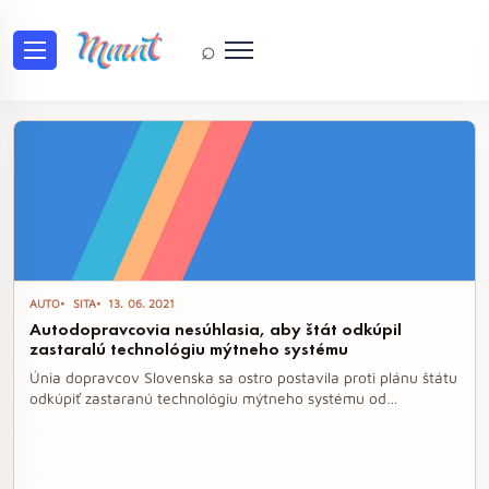
⌕
Tag: technológia
AUTO
SITA
13. 06. 2021
Autodopravcovia nesúhlasia, aby štát odkúpil
zastaralú technológiu mýtneho systému
Únia dopravcov Slovenska sa ostro postavila proti plánu štátu
odkúpiť zastaranú technológiu mýtneho systému od
spoločnosti SkyToll. Obavy autodopravcov vyplývajú z
možného dodatočného zaťaženia štátneho rozpočtu, ak by sa
po vyhlásení nového prevádzkovateľa mýtneho systému
objavili ďalšie náklady na modernizáciu technológií.