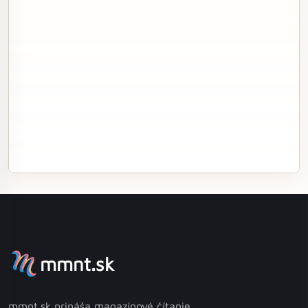
mmnt.sk
mmnt.sk prináša magazínové čítanie