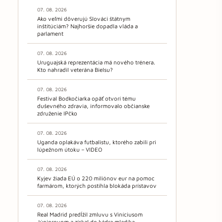
07. 08. 2026
Ako veľmi dôverujú Slováci štátnym
inštitúciám? Najhoršie dopadla vláda a
parlament
07. 08. 2026
Uruguajská reprezentácia má nového trénera.
Kto nahradil veterána Bielsu?
07. 08. 2026
Festival Bodkočiarka opäť otvorí tému
duševného zdravia, informovalo občianske
združenie IPčko
07. 08. 2026
Uganda oplakáva futbalistu, ktorého zabili pri
lúpežnom útoku – VIDEO
07. 08. 2026
Kyjev žiada EÚ o 220 miliónov eur na pomoc
farmárom, ktorých postihla blokáda prístavov
07. 08. 2026
Real Madrid predĺžil zmluvu s Viníciusom
Júniorovom a získal do kádra mladíka