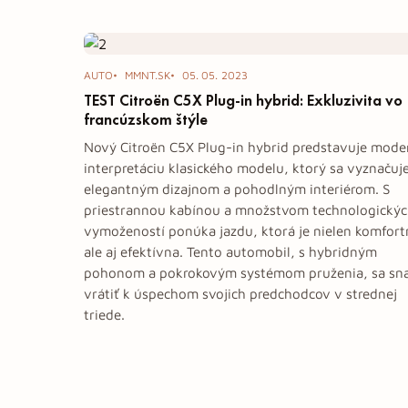
Tag: test; citroen;
AUTO
MMNT.SK
05. 05. 2023
TEST Citroën C5X Plug-in hybrid: Exkluzivita vo
francúzskom štýle
Nový Citroën C5X Plug-in hybrid predstavuje mode
interpretáciu klasického modelu, ktorý sa vyznačuj
elegantným dizajnom a pohodlným interiérom. S
priestrannou kabínou a množstvom technologický
vymožeností ponúka jazdu, ktorá je nielen komfort
ale aj efektívna. Tento automobil, s hybridným
pohonom a pokrokovým systémom pruženia, sa sna
vrátiť k úspechom svojich predchodcov v strednej
triede.