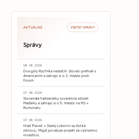
AKTUÁLNE
VŠETKY SPRÁVY
Správy
08. 08. 2026
Dva góly Rychlíka nestačili. Slováci prehrali s
Američanmi a zahrajú si o 3. miesto proti
Fínom
07. 08. 2026
Slovenské hádzanárky suverénne zdolali
Maďarky a zahrajú si o 5. miesto na MS v
Rumunsku
07. 08. 2026
Hrad Plaveč v Starej Ľubovni sa dočká
obnovy, Migaľ považuje projekt za významnú
investíciu