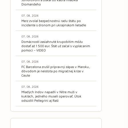
Diomandeho
07. 08. 2026
Merz zvolal bezpečnostnú radu štátu po
incidente s dronom pri ukrajinskom lietadle
07. 08. 2026
Domácnosti zasiahnuté krupobitím môžu
dostať až 1 500 eur. Štát už začal s vyplácaním
pomoci – VIDEO
07. 08. 2026
FC Barcelona zrušil prípravný zápas v Maroku,
dôvodom je neistota po migračnej kríze v
Ceute
07. 08. 2026
Mladých Indov napadli v Nitre muži v
kuklách, jedného museli operovať. Útok
odsúdili Pellegrini aj Raši