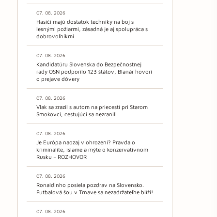
07. 08. 2026
Hasiči majú dostatok techniky na boj s
lesnými požiarmi, zásadná je aj spolupráca s
dobrovoľníkmi
07. 08. 2026
Kandidatúru Slovenska do Bezpečnostnej
rady OSN podporilo 123 štátov, Blanár hovorí
o prejave dôvery
07. 08. 2026
Vlak sa zrazil s autom na priecestí pri Starom
Smokovci, cestujúci sa nezranili
07. 08. 2026
Je Európa naozaj v ohrození? Pravda o
kriminalite, islame a mýte o konzervatívnom
Rusku – ROZHOVOR
07. 08. 2026
Ronaldinho posiela pozdrav na Slovensko.
Futbalová šou v Trnave sa nezadržateľne blíži!
07. 08. 2026