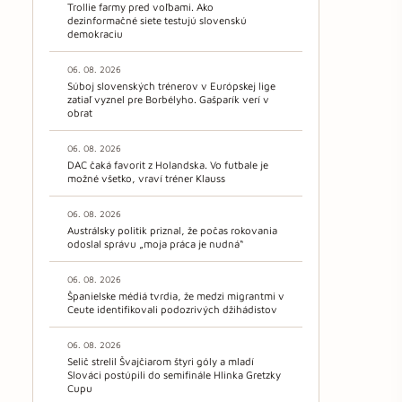
Trollie farmy pred voľbami. Ako
dezinformačné siete testujú slovenskú
demokraciu
06. 08. 2026
Súboj slovenských trénerov v Európskej lige
zatiaľ vyznel pre Borbélyho. Gašparík verí v
obrat
06. 08. 2026
DAC čaká favorit z Holandska. Vo futbale je
možné všetko, vraví tréner Klauss
06. 08. 2026
Austrálsky politik priznal, že počas rokovania
odoslal správu „moja práca je nudná“
06. 08. 2026
Španielske médiá tvrdia, že medzi migrantmi v
Ceute identifikovali podozrivých džihádistov
06. 08. 2026
Selič strelil Švajčiarom štyri góly a mladí
Slováci postúpili do semifinále Hlinka Gretzky
Cupu