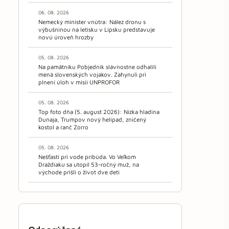
06. 08. 2026
Nemecký minister vnútra: Nález dronu s
výbušninou na letisku v Lipsku predstavuje
novú úroveň hrozby
05. 08. 2026
Na pamätníku Pobjednik slávnostne odhalili
mená slovenských vojakov. Zahynuli pri
plnení úloh v misii UNPROFOR
05. 08. 2026
Top foto dňa (5. august 2026): Nízka hladina
Dunaja, Trumpov nový helipad, zničený
kostol a ranč Zorro
05. 08. 2026
Nešťastí pri vode pribúda. Vo Veľkom
Draždiaku sa utopil 53-ročný muž, na
východe prišli o život dve deti