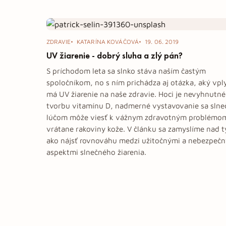
Tag: UV
ZDRAVIE
KATARÍNA KOVÁČOVÁ
19. 06. 2019
UV žiarenie - dobrý sluha a zlý pán?
S príchodom leta sa slnko stáva naším častým
spoločníkom, no s ním prichádza aj otázka, aký vpl
má UV žiarenie na naše zdravie. Hoci je nevyhnutné
tvorbu vitamínu D, nadmerné vystavovanie sa sln
lúčom môže viesť k vážnym zdravotným problémo
vrátane rakoviny kože. V článku sa zamyslíme nad 
ako nájsť rovnováhu medzi užitočnými a nebezpeč
aspektmi slnečného žiarenia.