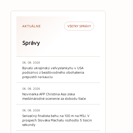
AKTUÁLNE
VŠETKY SPRÁVY
Správy
06. 08. 2026
Bývalú ukrajinskú veľvyslankyňu v USA
podozrivú z bezdôvodného obohatenia
prepustili na kauciu
06. 08. 2026
Novinárka AFP Christina Assi získa
medzinárodné ocenenie za slobodu tlače
06. 08. 2026
Senzačný finalista behu na 100 m na MSJ. V
prospech Slováka Machatu rozhodlo 5 tisícin
sekundy