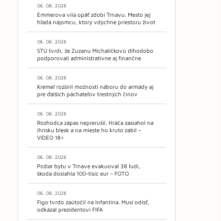
06. 08. 2026
Emmerova vila opäť zdobí Trnavu. Mesto jej
hľadá nájomcu, ktorý vdýchne priestoru život
06. 08. 2026
STÚ tvrdí, že Zuzanu Michaličkovú dlhodobo
podporovali administratívne aj finančne
06. 08. 2026
Kremeľ rozšíril možnosti náboru do armády aj
pre ďalších páchateľov trestných činov
06. 08. 2026
Rozhodca zápas neprerušil. Hráča zasiahol na
ihrisku blesk a na mieste ho kruto zabil –
VIDEO 18+
06. 08. 2026
Požiar bytu v Trnave evakuoval 38 ľudí,
škoda dosiahla 100-tisíc eur – FOTO
06. 08. 2026
Figo tvrdo zaútočil na Infantina. Musí odísť,
odkázal prezidentovi FIFA