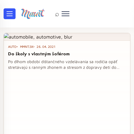
⌕
Tag: zadarmo
AUTO
MMNT.SK
26. 04. 2021
Do školy s vlastným šoférom
Po dlhom období dištančného vzdelávania sa rodičia opäť
stretávajú s ranným zhonem a stresom z dopravy detí do
školy. Služba HOPIN KIDS ponúka bezpečnú a pohodlnú
prepravu, pričom hľadá 500 rodičov, ktorí si môžu túto službu
vyskúšať zadarmo. Vďaka overeným šoférom a kvalitným
detským zadržiavacím zariadeniam sa rodičia nemusia obávať
o bezpečnosť svojich detí na ceste do školy.