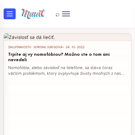
⌕
Tag: závislosť
ZAUJÍMAVOSTI
SIMONA JURIGOVÁ
24. 10. 2022
Trpíte aj vy nomofóbiou? Možno ste o tom ani
nevedeli
Nomofóbia, alebo závislosť na telefóne, sa stáva čoraz
väčším problémom, ktorý ovplyvňuje životy mnohých z nás.
Mnohí si ani neuvedomujú, že ich každodenné návyky môžu
signalizovať vážny problém, ktorý zasahuje do vzťahov a
celkového duševného zdravia. Je čas zamyslieť sa nad tým,
ako technológie formujú naše životy a hľadať cesty, ako ich
ovládať, nie naopak.