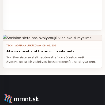
TECH
ADRIÁNA LUKÁČOVÁ
08. 06. 2021
Ako sa človek stal tovarom na internete
Sociálne siete sa stali neodmysliteľnou súčasťou našich
životov, no za ich zdánlivou bezstarostnosťou sa skrýva temná
pravda. Dokumentárny film The Social Dilemma odhaľuje, ako
nás technológie manipulujú a prečo sme sa stali tovarom v
online svete. Ak sa chcete zamyslieť nad svojím vzťahom k
digitálnemu svetu, tento film je povinnou jazdou.
mmnt.sk