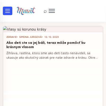
⌕
Tag: zdravý životný štýl
ZDRAVIE
SIMONA JURIGOVÁ
12. 12. 2023
Ako deti ste sa jej báli, teraz môže pomôcť ku
krásnym vlasom
Žihľava, rastlina, ktorú sme ako deti často nenávideli, sa
ukazuje ako skutočný zázrak pre naše zdravie a krásu. Okrem
toho, že pomáha pri rôznych zdravotných ťažkostiach, je
známa aj svojimi pozitívnymi účinkami na rast vlasov.
Objavte, ako môžete túto nepríjemnú burinu premeniť na
vášho najlepšieho spojenca v starostlivosti o vlasy a celkové
zdravie.