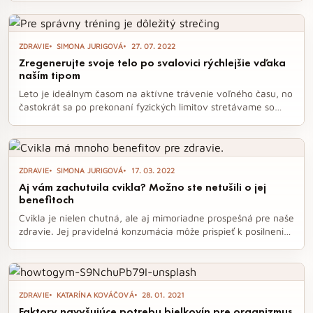
vplyv na psychiku. V období chladného počasia je preto
dôležité dopriať si pravidelný oddych v saune a vychutnať si
jej blahodarné účinky.
ZDRAVIE
SIMONA JURIGOVÁ
27. 07. 2022
Zregenerujte svoje telo po svalovici rýchlejšie vďaka
naším tipom
Leto je ideálnym časom na aktívne trávenie voľného času, no
častokrát sa po prekonaní fyzických limitov stretávame so
svalovicou. Ak sa aj vy zobudíte s bolesťami, nezúfajte –
máme pre vás účinné tipy, ako rýchlejšie zregenerovať svoje
telo a zbaviť sa nepríjemných pocitov. Od správneho
zahrievania pred tréningom až po aktívny pohyb na druhý
ZDRAVIE
SIMONA JURIGOVÁ
17. 03. 2022
deň, objavte osvedčené metódy, ktoré vám pomôžu cítiť sa
Aj vám zachutuila cvikla? Možno ste netušili o jej
lepšie.
benefitoch
Cvikla je nielen chutná, ale aj mimoriadne prospešná pre naše
zdravie. Jej pravidelná konzumácia môže prispieť k posilneniu
imunity, zlepšeniu trávenia a dokonca aj k podpore zdravého
srdca. Objavte všetky benefity tejto výnimočnej zeleniny, o
ktorých ste možno ani netušili.
ZDRAVIE
KATARÍNA KOVÁČOVÁ
28. 01. 2021
Faktory navyšujúce potrebu bielkovín pre organizmus