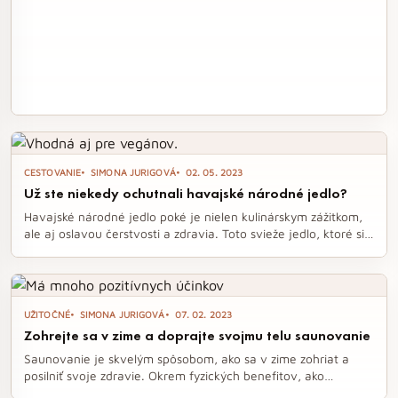
CESTOVANIE
SIMONA JURIGOVÁ
02. 05. 2023
Už ste niekedy ochutnali havajské národné jedlo?
Havajské národné jedlo poké je nielen kulinárskym zážitkom,
ale aj oslavou čerstvosti a zdravia. Toto svieže jedlo, ktoré si
obľúbili nielen na Havaji, ale aj v Amerike a Európe, ponúka
nekonečné možnosti prispôsobenia podľa vašich preferencií.
Ak túžite po chutnom a výživnom jedle, poké je ideálnou
voľbou pre obed či večeru.
UŽITOČNÉ
SIMONA JURIGOVÁ
07. 02. 2023
Zohrejte sa v zime a doprajte svojmu telu saunovanie
Saunovanie je skvelým spôsobom, ako sa v zime zohriat a
posilniť svoje zdravie. Okrem fyzických benefitov, ako
zlepšenie imunity a podpory krásnej pleti, má aj pozitívny