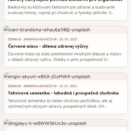
Bielkoviny sú kľúčovým faktorom pre zdravie a budovanie
svalovej hmoty, najmä pri chudnutí a fyzickej aktivite. S
pribúdajúcim vekom a rôznymi fyziologickými stavmi sa
potreba bielkovín zvyšuje, čo je dôležité zohľadniť pri
zostavovaní vyváženej stravy. V článku sa dozviete, ako
správny príjem bielkovín ovplyvňuje vaše zdravie a výkon, a
ZDRAVIE
KATARÍNA KOVÁČOVÁ
25. 01. 2021
aké faktory by ste mali brať do úvahy.
Červené mäso - dilema zdravej výživy
Červené mäso sa stalo predmetom mnohých diskusií a mýtov
v oblasti zdravej výživy. Otázky o jeho prospešnosti či
škodlivosti sa vynárajú už desaťročia, pričom odborné názory
sa značne rozchádzajú. V článku sa pozrieme na to, aké
biologicky aktívne látky červené mäso obsahuje a aký je
rozdiel medzi spracovaným a nespracovaným mäsom, aby
ZDRAVIE
KATARÍNA KOVÁČOVÁ
12. 01. 2021
sme odhalili pravdu o jeho mieste v našej strave.
Tekvicové semienka - lahodná i prospešná chuťovka
Tekvicové semienka sú nielen chutnou pochúťkou, ale aj
výnimočným zdrojom zdraviu prospešných látok. Ich
konzumácia môže prispieť k zlepšeniu celkového zdravia,
regulácii hladiny cukru v krvi a dokonca aj k prevencii
niektorých druhov rakoviny. Zaraďte ich do svojho jedálnička
a objavte ich blahodarné účinky na organizmus.