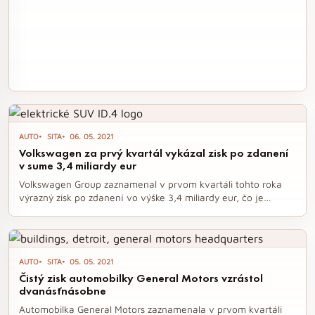
AUTO
SITA
06. 05. 2021
Volkswagen za prvý kvartál vykázal zisk po zdanení
v sume 3,4 miliardy eur
Volkswagen Group zaznamenal v prvom kvartáli tohto roka
výrazný zisk po zdanení vo výške 3,4 miliardy eur, čo je
značný nárast v porovnaní s 517 miliónmi eur v rovnakom
období minulého roka. Oživenie predaja, najmä na najväčšom
trhu v Číne, a rast tržieb o 13 percent na 62,3 miliardy eur
prispeli k tomuto úspechu. Automobilka tiež viac ako
AUTO
SITA
05. 05. 2021
zdvojnásobila predaj elektrických áut, čím potvrdila svoj
Čistý zisk automobilky General Motors vzrástol
rastúci význam na trhu.
dvanásťnásobne
Automobilka General Motors zaznamenala v prvom kvartáli