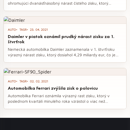
ohromujúci dvanásťnásobný nárast čistého zisku, ktorý
dosiahol 2,98 miliardy dolárov. Silný dopyt a vyššie ceny
pomohli kompenzovať obmedzenia výroby spôsobené
nedostatkom čipov, aj keď predaj áut bol druhý najnižší od
roku 2015. Napriek tomu sa priemerná cena vozidla GM
AUTO
TASR
23. 04. 2021
vyšplhala na rekordných 44 685 dolárov.
Daimler v piatok oznámil prudký nárast zisku za 1.
štvrťrok
Nemecká automobilka Daimler zaznamenala v 1. štvrťroku
výrazný nárast zisku, ktorý dosiahol 4,29 miliardy eur, čo je
obrovský skok v porovnaní s minuloročnými 94 miliónmi eur.
Tento úspech priradila najmä oživeniu čínskeho trhu a silnému
portfóliu produktov, aj keď varovala pred možnými dopadmi
globálneho nedostatku polovodičových čipov na výrobu.
AUTO
TASR
02. 02. 2021
Automobilka zároveň zvýšila svoj výhľad zisku na tento rok,
Automobilka Ferrari zvýšila zisk o polovicu
pričom očakáva, že prevádzkový zisk bude výrazne vyšší ako
v minulom roku.
Automobilka Ferrari oznámila výrazný rast zisku, ktorý v
poslednom kvartáli minulého roka vzrástol o viac než
polovicu. Tržby sa zvýšili o približne 15 %, pričom predaj áut
prispel k tomuto úspechu. S čistým ziskom 263 miliónov eur sa
spoločnosť opäť potvrdila ako lídrom v segmente luxusných
športových vozidiel.