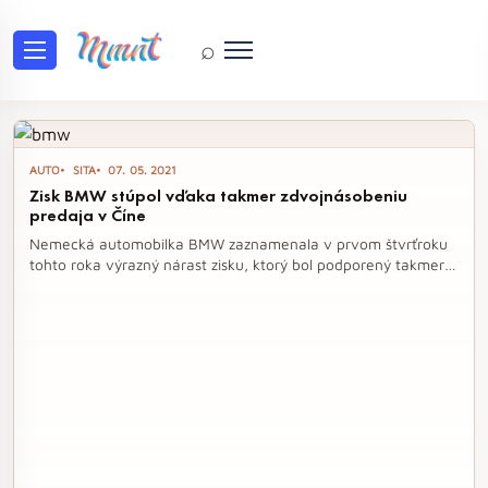
⌕
Tag: zisk
AUTO
SITA
07. 05. 2021
Zisk BMW stúpol vďaka takmer zdvojnásobeniu
predaja v Číne
Nemecká automobilka BMW zaznamenala v prvom štvrťroku
tohto roka výrazný nárast zisku, ktorý bol podporený takmer
zdvojnásobením predaja áut v Číne. Napriek poklesu na
domácom trhu sa spoločnosť môže pochváliť dvojciferným
rastom predaja v Európe a USA, pričom jej tržby vzrástli o 15
percent. Generálny riaditeľ BMW potvrdil, že úspešný
podnikateľský model firmy prekonáva aj súčasné výzvy na
trhu.