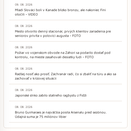
09. 08. 2026
Mladí Slováci boli v Kanade blízko bronzu, ale nakoniec Fíni
otočili – VIDEO
08. 08. 2026
Mesto otvorilo denný stacionár, prvých klientov zariadenia pre
seniorov privíta v polovici augusta – FOTO
08. 08. 2026
Požiar vo vojenskom obvode na Záhorí sa podarilo dostať pod
kontrolu, na mieste zasahovali desiatky ľudí – FOTO
08. 08. 2026
Radšej nosiť ako prosiť. Záchranár radí, čo si zbaliť na túru a ako sa
zachovať v krízovej situácii
08. 08. 2026
Japonské slnko zabilo statného ragbystu z Fidži
08. 08. 2026
Bruno Guimaraes je najväčšia posila Arsenalu pred sezónou.
Údajná suma je 75 miliónov libier