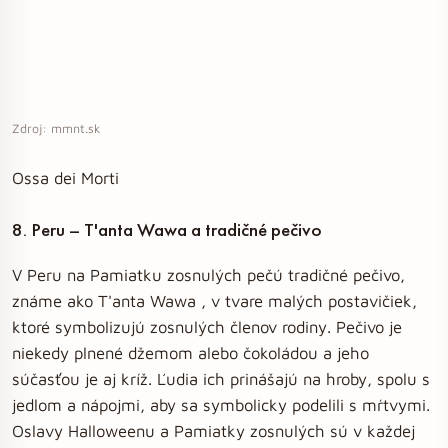
Zdroj: mmnt.sk
Ossa dei Morti
8. Peru – T'anta Wawa a tradičné pečivo
V Peru na Pamiatku zosnulých pečú tradičné pečivo,
známe ako T'anta Wawa , v tvare malých postavičiek,
ktoré symbolizujú zosnulých členov rodiny. Pečivo je
niekedy plnené džemom alebo čokoládou a jeho
súčasťou je aj kríž. Ľudia ich prinášajú na hroby, spolu s
jedlom a nápojmi, aby sa symbolicky podelili s mŕtvymi.
Oslavy Halloweenu a Pamiatky zosnulých sú v každej