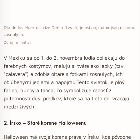
Día de los Muertos, čiže Deň mŕtvych, je asi najznámejšou oslavou
zosnulých.
Zdroj: mmnt.sk
V Mexiku sa od 1. do 2. novembra ľudia obliekajú do
farebných kostýmov, maľujú si tváre ako lebky (tzv.
"calavera") a zdobia oltáre s fotkami zosnulých, ich
obľúbenými jedlami a nápojmi. Tento sviatok je plný
farieb, hudby a tanca, čo symbolizuje radosť z
prítomnosti duší predkov, ktoré sa na tieto dni vracajú
medzi živých.
2. Írsko – Staré korene Halloweenu
Halloween má svoje korene práve v Írsku, kde pôvodne