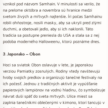
vznikol pod názvom Samhain. V minulosti sa verilo, že
na prelome októbra a novembra sú hranice medzi
svetom živých a mŕtvych najtenšie. Íri počas Samhainu
robili ohňostroje, nosili masky, aby sa ukryli pred zlými
duchmi, a obetovali jedlo, aby si ich naklonili. Táto
tradícia sa postupne preniesla do USA a stala sa z nej
podoba moderného Halloweenu, ktorú poznáme dnes.
3. Japonsko – Obon
Hoci sa sviatok Obon oslavuje v lete, je japonskou
verziou Pamiatky zosnulých. Rodiny vtedy navštevujú
hroby svojich predkov a organizujú tanečné festivaly na
ich počesť. Jednou z tradičných aktivít je vypúšťanie
papierových lampiónov na vodnú hladinu, čo symbolizuje
návrat duší späť do sveta mŕtvych. Ulice miest sa
zaplnia tanečníkmi oblečenými v kimono, ktorí tancujú v