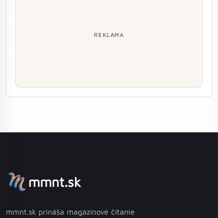
REKLAMA
mmnt.sk
mmnt.sk prináša magazínové čítanie