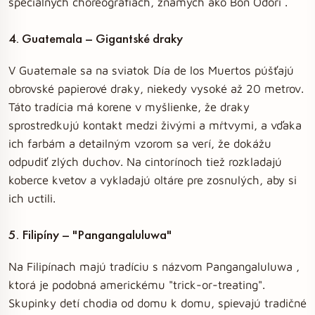
špeciálnych choreografiách, známych ako Bon Odori .
4. Guatemala – Gigantské draky
V Guatemale sa na sviatok Día de los Muertos púšťajú
obrovské papierové draky, niekedy vysoké až 20 metrov.
Táto tradícia má korene v myšlienke, že draky
sprostredkujú kontakt medzi živými a mŕtvymi, a vďaka
ich farbám a detailným vzorom sa verí, že dokážu
odpudiť zlých duchov. Na cintorínoch tiež rozkladajú
koberce kvetov a vykladajú oltáre pre zosnulých, aby si
ich uctili.
5. Filipíny – "Pangangaluluwa"
Na Filipínach majú tradíciu s názvom Pangangaluluwa ,
ktorá je podobná americkému "trick-or-treating".
Skupinky detí chodia od domu k domu, spievajú tradičné