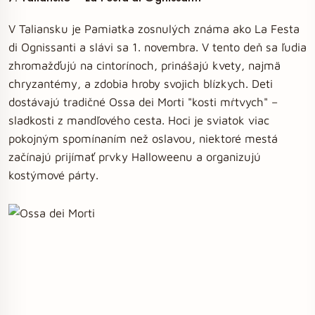
V Taliansku je Pamiatka zosnulých známa ako La Festa
di Ognissanti a slávi sa 1. novembra. V tento deň sa ľudia
zhromažďujú na cintorínoch, prinášajú kvety, najmä
chryzantémy, a zdobia hroby svojich blízkych. Deti
dostávajú tradičné Ossa dei Morti "kosti mŕtvych" –
sladkosti z mandľového cesta. Hoci je sviatok viac
pokojným spomínaním než oslavou, niektoré mestá
začínajú prijímať prvky Halloweenu a organizujú
kostýmové párty.