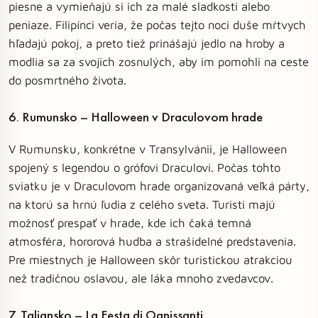
piesne a vymieňajú si ich za malé sladkosti alebo
peniaze. Filipínci veria, že počas tejto noci duše mŕtvych
hľadajú pokoj, a preto tiež prinášajú jedlo na hroby a
modlia sa za svojich zosnulých, aby im pomohli na ceste
do posmrtného života.
6. Rumunsko – Halloween v Draculovom hrade
V Rumunsku, konkrétne v Transylvánii, je Halloween
spojený s legendou o grófovi Draculovi. Počas tohto
sviatku je v Draculovom hrade organizovaná veľká párty,
na ktorú sa hrnú ľudia z celého sveta. Turisti majú
možnosť prespať v hrade, kde ich čaká temná
atmosféra, hororová hudba a strašidelné predstavenia.
Pre miestnych je Halloween skôr turistickou atrakciou
než tradičnou oslavou, ale láka mnoho zvedavcov.
7. Taliansko – La Festa di Ognissanti