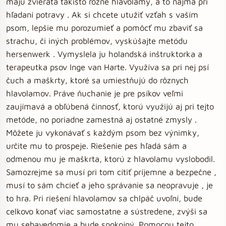
majú zvieratá takisto rôzne hlavolamy, a to najmä pri
hľadaní potravy . Ak si chcete utužiť vzťah s vaším
psom, lepšie mu porozumieť a pomôcť mu zbaviť sa
strachu, či iných problémov, vyskúšajte metódu
hersenwerk . Vymyslela ju holandská inštruktorka a
terapeutka psov Inge van Harte. Využíva sa pri nej psí
čuch a maškrty, ktoré sa umiestňujú do rôznych
hlavolamov. Práve ňuchanie je pre psíkov veľmi
zaujímavá a obľúbená činnosť, ktorú využijú aj pri tejto
metóde, no poriadne zamestná aj ostatné zmysly .
Môžete ju vykonávať s každým psom bez výnimky,
určite mu to prospeje. Riešenie pes hľadá sám a
odmenou mu je maškrta, ktorú z hlavolamu vyslobodil.
Samozrejme sa musí pri tom cítiť príjemne a bezpečne ,
musí to sám chcieť a jeho správanie sa neopravuje , je
to hra. Pri riešení hlavolamov sa chlpáč uvoľní, bude
celkovo konať viac samostatne a sústredene, zvýši sa
mu sebavedomie a bude spokojný. Pomocou tejto