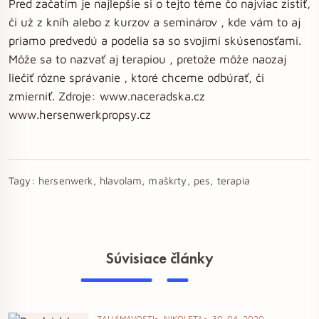
Pred začatím je najlepšie si o tejto téme čo najviac zistiť,
či už z kníh alebo z kurzov a seminárov , kde vám to aj
priamo predvedú a podelia sa so svojimi skúsenosťami.
Môže sa to nazvať aj terapiou , pretože môže naozaj
liečiť rôzne správanie , ktoré chceme odbúrať, či
zmierniť. Zdroje: www.naceradska.cz
www.hersenwerkpropsy.cz
Tagy:
hersenwerk, hlavolam, maškrty, pes, terapia
Súvisiace články
ZAUJÍMAVOSTI
NIKOLETA
30. 04. 2020