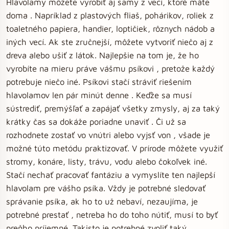
Hlavolamy môžete vyrobiť aj samy z vecí, ktoré máte
doma . Napríklad z plastových fliaš, pohárikov, roliek z
toaletného papiera, handier, loptičiek, rôznych nádob a
iných vecí. Ak ste zručnejší, môžete vytvoriť niečo aj z
dreva alebo ušiť z látok. Najlepšie na tom je, že ho
vyrobíte na mieru práve vášmu psíkovi , pretože každý
potrebuje niečo iné. Psíkovi stačí stráviť riešením
hlavolamov len pár minút denne . Keďže sa musí
sústrediť, premýšľať a zapájať všetky zmysly, aj za taký
krátky čas sa dokáže poriadne unaviť . Či už sa
rozhodnete zostať vo vnútri alebo vyjsť von , všade je
možné túto metódu praktizovať. V prírode môžete využiť
stromy, konáre, listy, trávu, vodu alebo čokoľvek iné.
Stačí nechať pracovať fantáziu a vymyslíte ten najlepší
hlavolam pre vášho psíka. Vždy je potrebné sledovať
správanie psíka, ak ho to už nebaví, nezaujíma, je
potrebné prestať , netreba ho do toho nútiť, musí to byť
preňho príjemné. Takisto je potrebné zvoliť taký