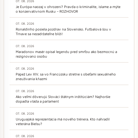
07. 08. 2026
Je Európa naozaj v ohrození? Pravda o kriminalite, islame a mýte
o konzervatívnom Rusku – ROZHOVOR
07. 08. 2026
Ronaldinho posiela pozdrav na Slovensko. Futbalová šou v
Trnave sa nezadržateľne blíži!
07. 08. 2026
Maradonov masér opísal legendu pred smrťou ako bezmocnú a
rezignovanú osobu
07. 08. 2026
Pápež Lev XIV. sa vo Francúzsku stretne s obeťami sexuálneho
zneužívania kňazmi
07. 08. 2026
Ako veľmi dôverujú Slováci štátnym inštitúciám? Najhoršie
dopadla vláda a parlament
07. 08. 2026
Uruguajská reprezentácia má nového trénera. Kto nahradil
veterána Bielsu?
07. 08. 2026