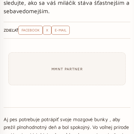
sledujte, ako sa váš miláčik stáva šťastnejším a
sebavedomejším.
ZDIEĽAŤ
FACEBOOK
X
E-MAIL
MMNT PARTNER
Aj pes potrebuje potrápiť svoje mozgové bunky , aby
prežil plnohodnotný deň a bol spokojný. Vo voľnej prírode