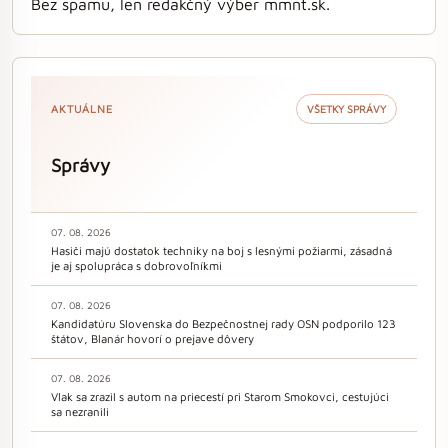
Bez spamu, len redakčný výber mmnt.sk.
AKTUÁLNE
VŠETKY SPRÁVY
Správy
07. 08. 2026
Hasiči majú dostatok techniky na boj s lesnými požiarmi, zásadná
je aj spolupráca s dobrovoľníkmi
07. 08. 2026
Kandidatúru Slovenska do Bezpečnostnej rady OSN podporilo 123
štátov, Blanár hovorí o prejave dôvery
07. 08. 2026
Vlak sa zrazil s autom na priecestí pri Starom Smokovci, cestujúci
sa nezranili