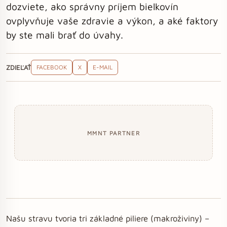
dozviete, ako správny príjem bielkovín
ovplyvňuje vaše zdravie a výkon, a aké faktory
by ste mali brať do úvahy.
ZDIEĽAŤ
FACEBOOK
X
E-MAIL
MMNT PARTNER
Našu stravu tvoria tri základné piliere (makroživiny) –