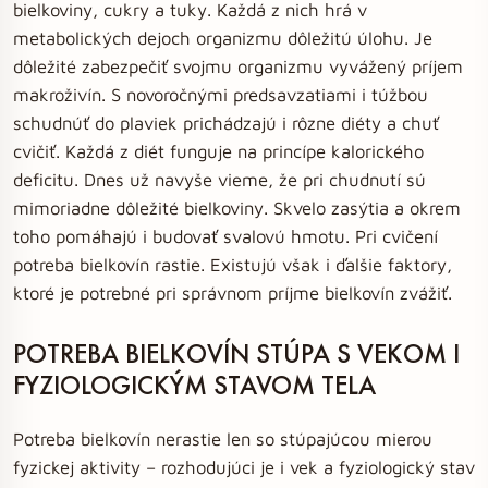
bielkoviny, cukry a tuky. Každá z nich hrá v
metabolických dejoch organizmu dôležitú úlohu. Je
dôležité zabezpečiť svojmu organizmu vyvážený príjem
makroživín. S novoročnými predsavzatiami i túžbou
schudnúť do plaviek prichádzajú i rôzne diéty a chuť
cvičiť. Každá z diét funguje na princípe kalorického
deficitu. Dnes už navyše vieme, že pri chudnutí sú
mimoriadne dôležité bielkoviny. Skvelo zasýtia a okrem
toho pomáhajú i budovať svalovú hmotu. Pri cvičení
potreba bielkovín rastie. Existujú však i ďalšie faktory,
ktoré je potrebné pri správnom príjme bielkovín zvážiť.
POTREBA BIELKOVÍN STÚPA S VEKOM I
FYZIOLOGICKÝM STAVOM TELA
Potreba bielkovín nerastie len so stúpajúcou mierou
fyzickej aktivity – rozhodujúci je i vek a fyziologický stav