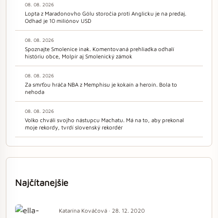
08. 08. 2026
Lopta z Maradonovho Gólu storočia proti Anglicku je na predaj.
Odhad je 10 miliónov USD
08. 08. 2026
Spoznajte Smolenice inak. Komentovaná prehliadka odhalí
históriu obce, Molpír aj Smolenický zámok
08. 08. 2026
Za smrťou hráča NBA z Memphisu je kokaín a heroín. Bola to
nehoda
08. 08. 2026
Volko chváli svojho nástupcu Machatu. Má na to, aby prekonal
moje rekordy, tvrdí slovenský rekordér
Najčítanejšie
Katarína Kováčová · 28. 12. 2020