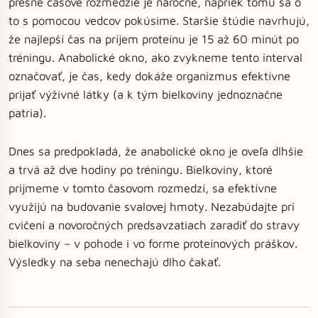
presné časové rozmedzie je náročné, napriek tomu sa o
to s pomocou vedcov pokúsime. Staršie štúdie navrhujú,
že najlepší čas na príjem proteínu je 15 až 60 minút po
tréningu. Anabolické okno, ako zvykneme tento interval
označovať, je čas, kedy dokáže organizmus efektívne
prijať výživné látky (a k tým bielkoviny jednoznačne
patria).
Dnes sa predpokladá, že anabolické okno je oveľa dlhšie
a trvá až dve hodiny po tréningu. Bielkoviny, ktoré
prijmeme v tomto časovom rozmedzí, sa efektívne
využijú na budovanie svalovej hmoty. Nezabúdajte pri
cvičení a novoročných predsavzatiach zaradiť do stravy
bielkoviny – v pohode i vo forme proteínových práškov.
Výsledky na seba nenechajú dlho čakať.