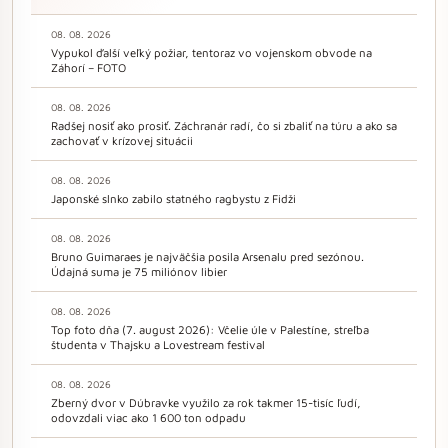
08. 08. 2026
Vypukol ďalší veľký požiar, tentoraz vo vojenskom obvode na
Záhorí – FOTO
08. 08. 2026
Radšej nosiť ako prosiť. Záchranár radí, čo si zbaliť na túru a ako sa
zachovať v krízovej situácii
08. 08. 2026
Japonské slnko zabilo statného ragbystu z Fidži
08. 08. 2026
Bruno Guimaraes je najväčšia posila Arsenalu pred sezónou.
Údajná suma je 75 miliónov libier
08. 08. 2026
Top foto dňa (7. august 2026): Včelie úle v Palestíne, streľba
študenta v Thajsku a Lovestream festival
08. 08. 2026
Zberný dvor v Dúbravke využilo za rok takmer 15-tisíc ľudí,
odovzdali viac ako 1 600 ton odpadu