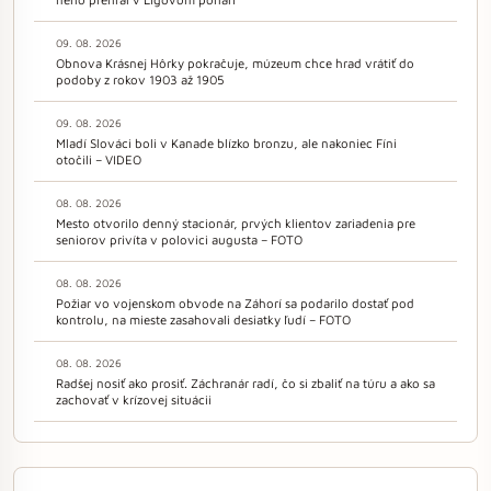
09. 08. 2026
Obnova Krásnej Hôrky pokračuje, múzeum chce hrad vrátiť do
podoby z rokov 1903 až 1905
09. 08. 2026
Mladí Slováci boli v Kanade blízko bronzu, ale nakoniec Fíni
otočili – VIDEO
08. 08. 2026
Mesto otvorilo denný stacionár, prvých klientov zariadenia pre
seniorov privíta v polovici augusta – FOTO
08. 08. 2026
Požiar vo vojenskom obvode na Záhorí sa podarilo dostať pod
kontrolu, na mieste zasahovali desiatky ľudí – FOTO
08. 08. 2026
Radšej nosiť ako prosiť. Záchranár radí, čo si zbaliť na túru a ako sa
zachovať v krízovej situácii