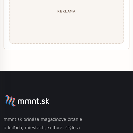
REKLAMA
mmnt.sk
mmnt.sk prináša magazínové čítanie
o ľuďoch, miestach, kultúre, štýle a