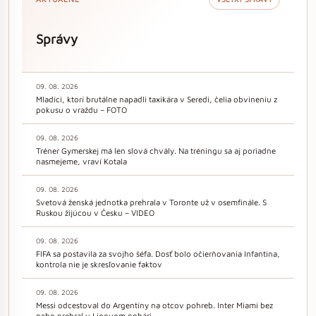
Správy
09. 08. 2026
Mladíci, ktorí brutálne napadli taxikára v Seredi, čelia obvineniu z
pokusu o vraždu – FOTO
09. 08. 2026
Tréner Gymerskej má len slová chvály. Na tréningu sa aj poriadne
nasmejeme, vraví Kotala
09. 08. 2026
Svetová ženská jednotka prehrala v Toronte už v osemfinále. S
Ruskou žijúcou v Česku – VIDEO
09. 08. 2026
FIFA sa postavila za svojho šéfa. Dosť bolo očierňovania Infantina,
kontrola nie je skresľovanie faktov
09. 08. 2026
Messi odcestoval do Argentíny na otcov pohreb. Inter Miami bez
neho prehral v Ligovom pohári