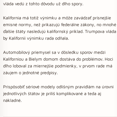
vláda vedú z tohto dôvodu už dlho spory.
Kalifornia má totiž výnimku a môže zavádzať prísnejšie
emisné normy, než prikazujú federálne zákony, no mnohé
ďalšie štáty nasledujú kalifornský príklad. Trumpova vláda
by Kalifornii výnimku rada odňala.
Automobilový priemysel sa v dôsledku sporov medzi
Kaliforniou a Bielym domom dostáva do problémov. Hoci
dlho loboval za miernejšie podmienky, v prvom rade má
záujem o jednotné predpisy.
Prispôsobiť sériové modely odlišným pravidlám na úrovni
jednotlivých štátov je príliš komplikované a teda aj
nákladné.