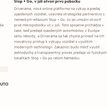
Stop + Go, v júli otvorí prvú pobočku
Driverama, nová online platforma na výkup a predaj
ojazdených vozidiel, uzavrela strategické partnerstvo s
nemeckým reťazcom Stop + Go, čo jej umožní otvoriť
ša
prvé mikropobočky už v júli. Toto spojenie prichádza v
čase, keď predaje ojazdených automobilov v Európe
lámu rekordy, a Driverama sa tak chystá priniesť na trh
inovatívny prístup k výkupu vozidiel s využitím
moderných technológií. Zákazníci budú môcť využiť
jednoduchý a transparentný proces predaja vo fyzických
lokalitách Stop + Go po celom Nemecku.
 AUTO