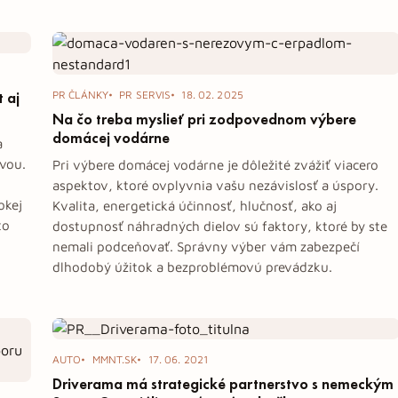
 aj
PR ČLÁNKY
PR SERVIS
18. 02. 2025
Na čo treba myslieť pri zodpovednom výbere
domácej vodárne
a
ávou.
Pri výbere domácej vodárne je dôležité zvážiť viacero
aspektov, ktoré ovplyvnia vašu nezávislosť a úspory.
okej
Kvalita, energetická účinnosť, hlučnosť, ako aj
to
dostupnosť náhradných dielov sú faktory, ktoré by ste
nemali podceňovať. Správny výber vám zabezpečí
dlhodobý úžitok a bezproblémovú prevádzku.
AUTO
MMNT.SK
17. 06. 2021
Driverama má strategické partnerstvo s nemeckým