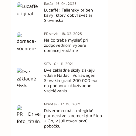
Rasťo · 16. 04. 2025
Lucaffé: Taliansky príbeh
kávy, ktorý dobyl svet aj
Slovensko
PR servis · 18. 02. 2025
Na čo treba myslieť pri
zodpovednom výbere
domácej vodárne
SITA · 04. 11. 2021
Dve základné školy získajú
vďaka Nadácii Volkswagen
Slovakia grant 200 000 eur
na podporu inkluzívneho
vzdelávania
Mmnt.sk · 17. 06. 2021
Driverama má strategické
partnerstvo s nemeckým Stop
+ Go, v júli otvorí prvú
pobočku