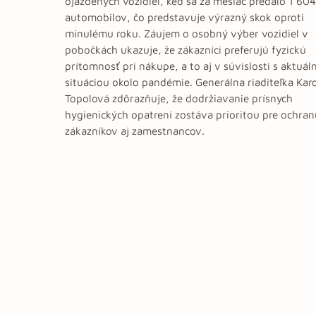
ojazdených vozidiel, keď sa za mesiac predalo 1 604
automobilov, čo predstavuje výrazný skok oproti
minulému roku. Záujem o osobný výber vozidiel v
pobočkách ukazuje, že zákazníci preferujú fyzickú
prítomnosť pri nákupe, a to aj v súvislosti s aktuál
situáciou okolo pandémie. Generálna riaditeľka Kar
Topolová zdôrazňuje, že dodržiavanie prísnych
hygienických opatrení zostáva prioritou pre ochran
zákazníkov aj zamestnancov.