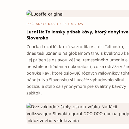
PR články
PR ČLÁNKY
RASŤO
16. 04. 2025
Lucaffé: Taliansky príbeh kávy, ktorý dobyl svet
Slovensko
Značka Lucaffé, ktorá sa zrodila v srdci Talianska, s
dnes teší uznaniu na globálnom trhu s kvalitnou k
Jej príbeh je oslavou vášne, remeselného umenia a
neustáleho hľadania dokonalosti, čo sa odráža v šir
ponuke káv, ktoré oslovujú rôznych milovníkov toh
nápoja. Na Slovensku si Lucaffé vybudovalo silnú
pozíciu a stalo sa synonymom pre kvalitný kávový
zážitok.