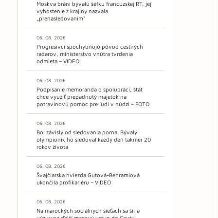
Moskva bráni bývalú šéfku francúzskej RT, jej
vyhostenie z krajiny nazvala
„prenasledovaním“
06. 08. 2026
Progresívci spochybňujú pôvod cestných
radarov, ministerstvo vnútra tvrdenia
odmieta – VIDEO
06. 08. 2026
Podpísanie memoranda o spolupráci, štát
chce využiť prepadnutý majetok na
potravinovú pomoc pre ľudí v núdzi – FOTO
06. 08. 2026
Bol závislý od sledovania porna. Bývalý
olympionik ho sledoval každý deň takmer 20
rokov života
06. 08. 2026
Švajčiarska hviezda Gutová-Behramiová
ukončila profikariéru – VIDEO
06. 08. 2026
Na marockých sociálnych sieťach sa šíria
výzvy na ďalší masový vstup do Ceuty