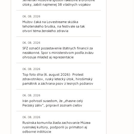
útoky, zabili najmenej 38 vládnych vojakov
06. 08. 2026
Mužov čaká na Lovestreame skúška
tehotenského bruška, na festivale sa tak
otvorí téma ženského zdravia
06. 08. 2026
SFZ označil pozastavenie štátnych financií za
nezákonné. Spor s ministerstvom podľa zväzu
ohrozuje mládež aj reprezentácie
06. 08. 2026
Top foto dňa (6. august 2026): Protest
zdravotníkov, ruský letecký útok, hirošimský
pamätník a záchrana psov z lesných požiarov
06. 08. 2026
Irán pohrozil susedom, že „zhasne celý
Perzský záliv“, pripravil zoznam cieľov
06. 08. 2026
Rusínska komunita žiada zachovanie Múzea
rusínskej kultúry, podporili ju primátori aj
odborné inštitúcie