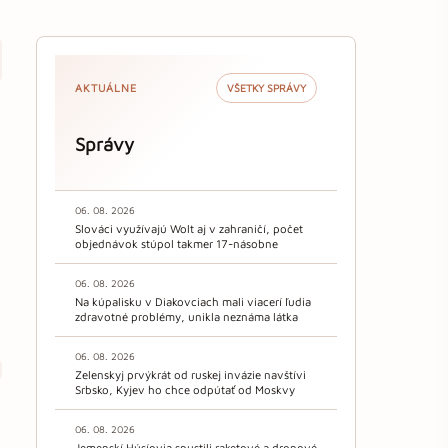
AKTUÁLNE
VŠETKY SPRÁVY
Správy
06. 08. 2026
Slováci využívajú Wolt aj v zahraničí, počet
objednávok stúpol takmer 17-násobne
06. 08. 2026
Na kúpalisku v Diakovciach mali viacerí ľudia
zdravotné problémy, unikla neznáma látka
06. 08. 2026
Zelenskyj prvýkrát od ruskej invázie navštívi
Srbsko, Kyjev ho chce odpútať od Moskvy
06. 08. 2026
Jemenskí Húsíovia spustili raketové a dronové