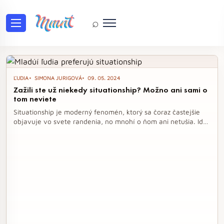
⌕
Ľudia
ĽUDIA
SIMONA JURIGOVÁ
09. 05. 2024
Zažili ste už niekedy situationship? Možno ani sami o
tom neviete
Situationship je moderný fenomén, ktorý sa čoraz častejšie
objavuje vo svete randenia, no mnohí o ňom ani netušia. Ide
o voľnejšie vzťahy bez záväzkov, ktoré mladým ľuďom
umožňujú sústrediť sa na sebarozvoj a intimitu bez tradičných
očakávaní. Tento typ vzťahu môže byť intenzívny a
emocionálne vyčerpávajúci, pričom mnohí si ani nie sú
vedomí, že sa v takomto usporiadaní nachádzajú.