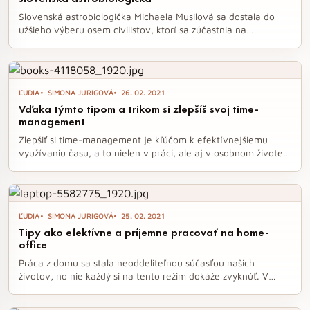
Slovenská astrobiologička Michaela Musilová sa dostala do
užšieho výberu osem civilistov, ktorí sa zúčastnia na
historickom lete okolo Mesiaca s japonským miliardárom
Jusaku Maezavom. Jej ambíciou je popularizovať vedu a
výskum, pričom plánuje zrealizovať aj vedecký experiment
počas misie. Musilová, ktorá má bohaté skúsenosti so
ĽUDIA
SIMONA JURIGOVÁ
26. 02. 2021
simulovanými vesmírnymi misiami, verí, že jej vášeň pre
Vďaka týmto tipom a trikom si zlepšíš svoj time-
umenie a vedu môže prispieť k úspechu tejto unikátnej
management
expedície.
Zlepšiť si time-management je kľúčom k efektívnejšiemu
využívaniu času, a to nielen v práci, ale aj v osobnom živote.
V článku nájdete praktické tipy, ako si lepšie plánovať úlohy,
nastaviť priority a nezabúdať na dôležité chvíle oddychu.
Objavte, ako si môžete usporiadať svoj čas tak, aby ste sa
vyhli stresu a vyhoreniu.
ĽUDIA
SIMONA JURIGOVÁ
25. 02. 2021
Tipy ako efektívne a príjemne pracovať na home-
office
Práca z domu sa stala neoddeliteľnou súčasťou našich
životov, no nie každý si na tento režim dokáže zvyknúť. V
našom článku vám prinášame praktické tipy, ako efektívne a
príjemne zvládať home-office, aby ste si udržali produktivitu a