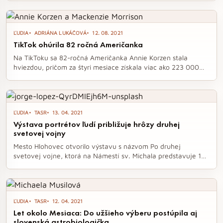
viac, než si myslíme. Ako sa vyhnúť týmto pasciam a budovať
zdravé medziľudské vzťahy?
ĽUDIA
ADRIÁNA LUKÁČOVÁ
12. 08. 2021
TikTok ohúrila 82 ročná Američanka
Na TikToku sa 82-ročná Američanka Annie Korzen stala
hviezdou, pričom za štyri mesiace získala viac ako 223 000
sledovateľov. Jej videá, plné uštipačných poznámok a
múdrosti, oslovujú široké publikum a prinášajú jej nielen
radosť, ale aj nové príležitosti. Annie sa nebojí otvoriť aj
vážne témy, pričom jej cieľom je inšpirovať a prinášať
ĽUDIA
TASR
13. 04. 2021
posolstvo zo svojho života.
Výstava portrétov ľudí približuje hrôzy druhej
svetovej vojny
Mesto Hlohovec otvorilo výstavu s názvom Po druhej
svetovej vojne, ktorá na Námestí sv. Michala predstavuje 15
silných príbehov ľudí, ktorí prežili hrôzy druhej svetovej vojny.
Cieľom expozície je poučiť návštevníkov o histórii a zabrániť
opakovaniu totalitných režimov 20. storočia. Výstava, ktorá
sa už predtým predstavila v deviatich slovenských mestách,
ĽUDIA
TASR
12. 04. 2021
potrvá v Hlohovci do 7. mája.
Let okolo Mesiaca: Do užšieho výberu postúpila aj
slovenská astrobiologička