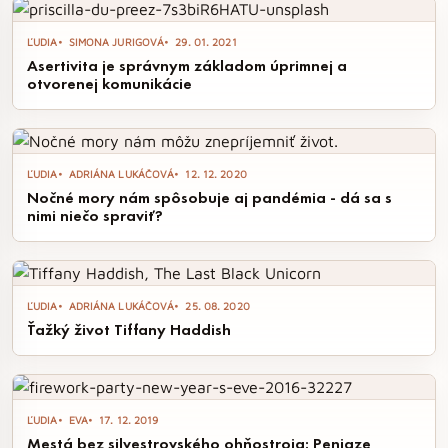
zároveň si spríjemnili pracovný deň. Od ranných rituálov po
dodržiavanie pracovného času kolegov – objavte spôsoby,
ĽUDIA
SIMONA JURIGOVÁ
29. 01. 2021
ako si vytvoriť harmonický pracovný režim.
Asertivita je správnym základom úprimnej a
otvorenej komunikácie
ĽUDIA
ADRIÁNA LUKÁČOVÁ
12. 12. 2020
Nočné mory nám spôsobuje aj pandémia - dá sa s
nimi niečo spraviť?
ĽUDIA
ADRIÁNA LUKÁČOVÁ
25. 08. 2020
Ťažký život Tiffany Haddish
ĽUDIA
EVA
17. 12. 2019
Mestá bez silvestrovského ohňostroja: Peniaze