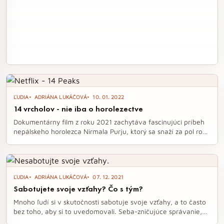
ĽUDIA
ADRIÁNA LUKÁČOVÁ
10. 01. 2022
14 vrcholov - nie iba o horolezectve
Dokumentárny film z roku 2021 zachytáva fascinujúci príbeh
nepálskeho horolezca Nirmala Purju, ktorý sa snaží za pol roka
zdolať 14 najvyšších vrcholov sveta. Okrem napínavých
výstupov a nádhernej prírody film otvára aj dôležité otázky o
nerovnosti a nedocenení Šerpov, ktorí hrajú kľúčovú úlohu v
horolezeckých expedíciách. Tento jedinečný dokument
ĽUDIA
ADRIÁNA LUKÁČOVÁ
07. 12. 2021
ponúka divákom nielen dobrodružstvo, ale aj hlboké
Sabotujete svoje vzťahy? Čo s tým?
zamyslenie nad hodnotou a uznaním tých, ktorí sa podieľajú
na dosahovaní nemožného.
Mnoho ľudí si v skutočnosti sabotuje svoje vzťahy, a to často
bez toho, aby si to uvedomovali. Seba-zničujúce správanie,
nedostatok dôvery a defenzívne reakcie môžu vzťahu uškodiť