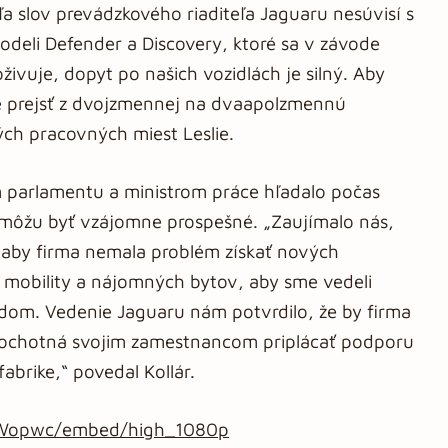
a slov prevádzkového riaditeľa Jaguaru nesúvisí s
deli Defender a Discovery, ktoré sa v závode
živuje, dopyt po našich vozidlách je silný. Aby
e prejsť z dvojzmennej na dvaapolzmennú
ch pracovných miest Leslie.
 parlamentu a ministrom práce hľadalo počas
y môžu byť vzájomne prospešné. „Zaujímalo nás,
, aby firma nemala problém získať nových
 mobility a nájomných bytov, aby sme vedeli
dom. Vedenie Jaguaru nám potvrdilo, že by firma
a ochotná svojim zamestnancom priplácať podporu
fabrike,“ povedal Kollár.
bqWopwc/embed/high_1080p