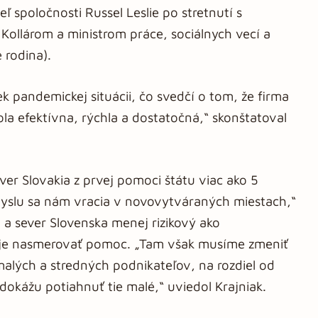
ľ spoločnosti Russel Leslie po stretnutí s
ollárom a ministrom práce, sociálnych vecí a
 rodina).
 pandemickej situácii, čo svedčí o tom, že firma
la efektívna, rýchla a dostatočná,“ skonštatoval
er Slovakia z prvej pomoci štátu viac ako 5
myslu sa nám vracia v novovytváraných miestach,“
d a sever Slovenska menej rizikový ako
luje nasmerovať pomoc. „Tam však musíme zmeniť
alých a stredných podnikateľov, na rozdiel od
dokážu potiahnuť tie malé,“ uviedol Krajniak.