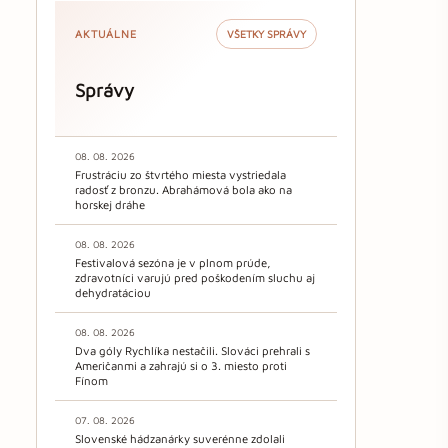
AKTUÁLNE
VŠETKY SPRÁVY
Správy
08. 08. 2026
Frustráciu zo štvrtého miesta vystriedala
radosť z bronzu. Abrahámová bola ako na
horskej dráhe
08. 08. 2026
Festivalová sezóna je v plnom prúde,
zdravotníci varujú pred poškodením sluchu aj
dehydratáciou
08. 08. 2026
Dva góly Rychlíka nestačili. Slováci prehrali s
Američanmi a zahrajú si o 3. miesto proti
Fínom
07. 08. 2026
Slovenské hádzanárky suverénne zdolali