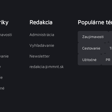
iky
Redakcia
Populárne t
mavosti
Administrácia
Zaujímavosti
Vyhľadávanie
Cestovanie
T
vanie
Newsletter
Užitočné
PR
y
redakcia@mmnt.sk
ie
čné