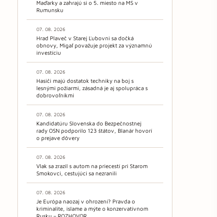
Maďarky a zahrajú si o 5. miesto na MS v
Rumunsku
07. 08. 2026
Hrad Plaveč v Starej Ľubovni sa dočká
obnovy, Migaľ považuje projekt za významnú
investíciu
07. 08. 2026
Hasiči majú dostatok techniky na boj s
lesnými požiarmi, zásadná je aj spolupráca s
dobrovoľníkmi
07. 08. 2026
Kandidatúru Slovenska do Bezpečnostnej
rady OSN podporilo 123 štátov, Blanár hovorí
o prejave dôvery
07. 08. 2026
Vlak sa zrazil s autom na priecestí pri Starom
Smokovci, cestujúci sa nezranili
07. 08. 2026
Je Európa naozaj v ohrození? Pravda o
kriminalite, islame a mýte o konzervatívnom
Rusku – ROZHOVOR