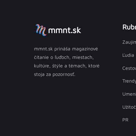
Rubr
mmnt.sk
Zaují
mmnt.sk prináša magazínové
Ľudia
čítanie o ľuďoch, miestach,
kultúre, štýle a témach, ktoré
Cesto
stoja za pozornosť.
Trend
Umen
Užito
PR