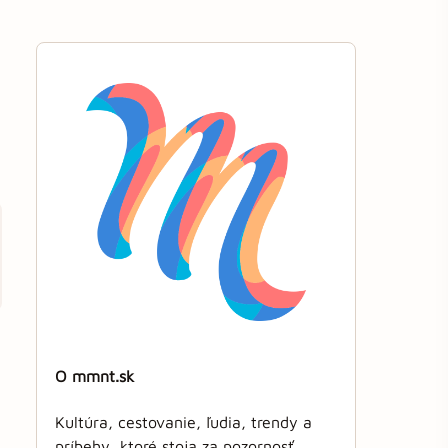
O mmnt.sk
Kultúra, cestovanie, ľudia, trendy a
príbehy, ktoré stoja za pozornosť.