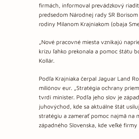
firmách, informoval prevádzkový riadite
predsedom Národnej rady SR Borisom K
rodiny Milanom Krajniakom (obaja Sme
„Nové pracovné miesta vznikajú napriek
krízu ľahko prekonala a pomoc štátu bo
Kollár.
Podľa Krajniaka čerpal Jaguar Land Rov
miliónov eur. „Stratégia ochrany prie
tvrdí minister. Podľa jeho slov je zápa
juhovýchod, kde sa aktuálne štát usi
stratégiu a zamerať pomoc najmä na m
západného Slovenska, kde veľké firmy 