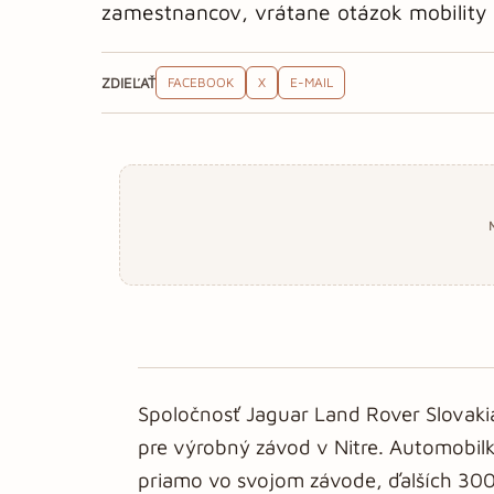
zamestnancov, vrátane otázok mobility
ZDIEĽAŤ
FACEBOOK
X
E-MAIL
Spoločnosť Jaguar Land Rover Slovaki
pre výrobný závod v Nitre. Automobil
priamo vo svojom závode, ďalších 30