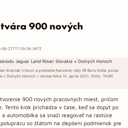
ytvára 900 nových
-06-27T17:59:06.347Z
lan Krajniak (vľavo) a predseda Národnej rady SR Boris Kollár počas
a v Dolných Honoch v okrese Nitra 15. apríla 2021. (Foto: TASR)
ytvorenie 900 nových pracovných miest, pričom
. Tento krok prichádza v čase, keď sa dopyt po
 a automobilka sa snaží reagovať na rastúce
spoluprácu so štátom na zlepšení podmienok pre