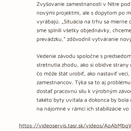
Zvyšovanie zamestnanosti v Nitre podľ
novými projektmi, ale s dopytom po mo
vyrábajú. „Situácia na trhu sa mierne o
sme splnili všetky objednávky, chcem
prevádzku,“ zdôvodnil vytváranie nový
Vedenie závodu spoločne s predsedom
stretnutia zhodu, ako si obidve stran
čo môže štát urobiť, ako nastaviť veci
zamestnancov. Týka sa to aj problému
dostať pracovnú silu k výrobným závo
takéto byty uvítala a dokonca by bol
na nájomné v rámci ich stabilizácie vo 
https://videoservis.tasr.sk/videos/AoAbM