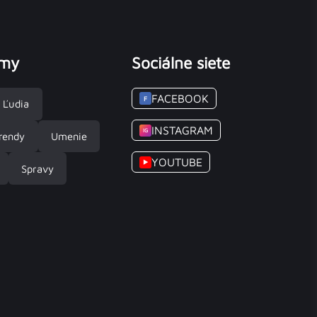
émy
Sociálne siete
FACEBOOK
F
Ľudia
INSTAGRAM
IG
rendy
Umenie
YOUTUBE
▶
Spravy