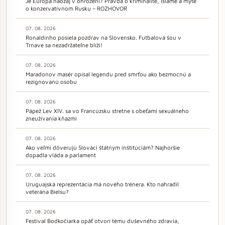
Je Európa naozaj v ohrození? Pravda o kriminalite, islame a mýte
o konzervatívnom Rusku – ROZHOVOR
07. 08. 2026
Ronaldinho posiela pozdrav na Slovensko. Futbalová šou v
Trnave sa nezadržateľne blíži!
07. 08. 2026
Maradonov masér opísal legendu pred smrťou ako bezmocnú a
rezignovanú osobu
07. 08. 2026
Pápež Lev XIV. sa vo Francúzsku stretne s obeťami sexuálneho
zneužívania kňazmi
07. 08. 2026
Ako veľmi dôverujú Slováci štátnym inštitúciám? Najhoršie
dopadla vláda a parlament
07. 08. 2026
Uruguajská reprezentácia má nového trénera. Kto nahradil
veterána Bielsu?
07. 08. 2026
Festival Bodkočiarka opäť otvorí tému duševného zdravia,