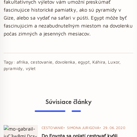
fakultatívnych výletov vám umožní preskúmať
fascinujúce historické pamiatky, ako sú pyramídy v
Gíze, alebo sa vydať na safari v púšti. Egypt môže byť
fascinujúcim a nezabudnuteľným miestom na dovolenku
počas zimných a jesenných mesiacov.
Tagy:
afrika, cestovanie, dovolenka, egypt, Káhira, Luxor,
pyramídy, výlet
Súvisiace články
CESTOVANIE
SIMONA JURIGOVÁ
29. 06. 2020
Do Egypta sa oplatí cestovať kvôli